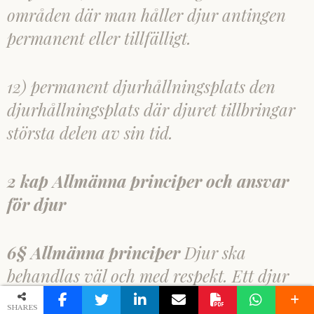
områden där man håller djur antingen
permanent eller tillfälligt.
12) permanent djurhållningsplats den
djurhållningsplats där djuret tillbringar
största delen av sin tid.
2 kap Allmänna principer och ansvar
för djur
6§ Allmänna principer
Djur ska
behandlas väl och med respekt. Ett djur
får inte tillfogas onödig smärta eller
SHARES