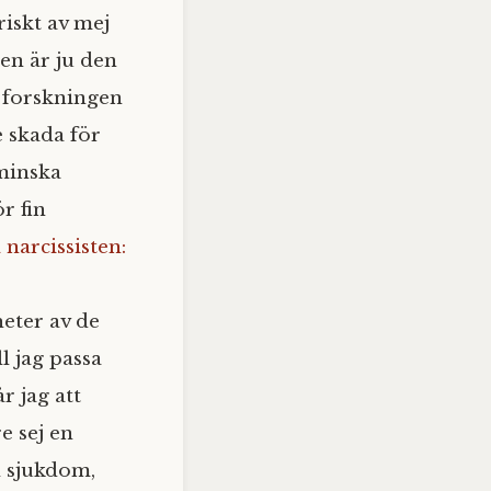
iskt av mej
en är ju den
, forskningen
e skada för
rminska
r fin
narcissisten:
eter av de
l jag passa
r jag att
e sej en
l sjukdom,