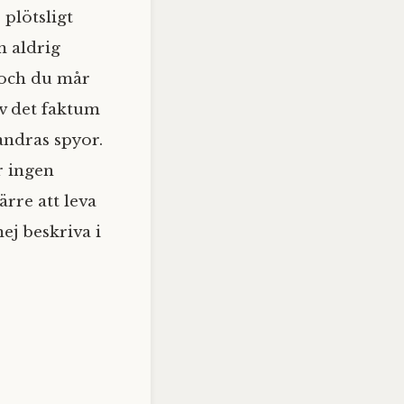
 plötsligt
 aldrig
, och du mår
av det faktum
andras spyor.
r ingen
ärre att leva
mej beskriva i