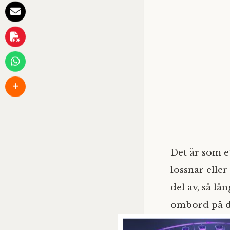
Det är som et
lossnar eller
del av, så lå
ombord på det