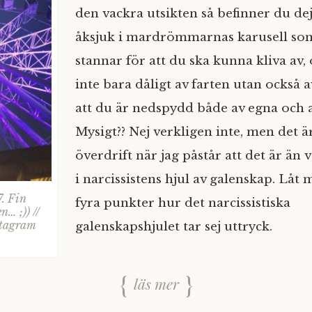
den vackra utsikten så befinner du dej
åksjuk i mardrömmarnas karusell som
stannar för att du ska kunna kliva av
inte bara dåligt av farten utan också 
att du är nedspydd både av egna och 
Mysigt?? Nej verkligen inte, men det ä
överdrift när jag påstår att det är än v
i narcissistens hjul av galenskap. Låt 
7. Fin
fyra punkter hur det narcissistiska
n… ;)) //
stagram
galenskapshjulet tar sej uttryck.
läs mer