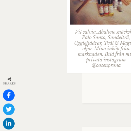
Vit salvia, Abalone snäcks
Palo Santo, Sandelträ,
Ugglefjädrar, Tvål & Mag
oljor. Mina inköp från
marknaden. Bild från m
privata instagram
@oasenprana
SHARES