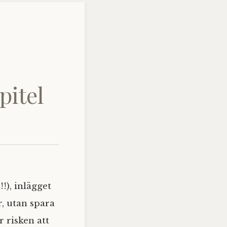
pitel
!), inlägget
r, utan spara
r risken att