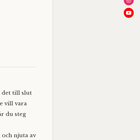
et till slut
 vill vara
är du steg
t och njuta av