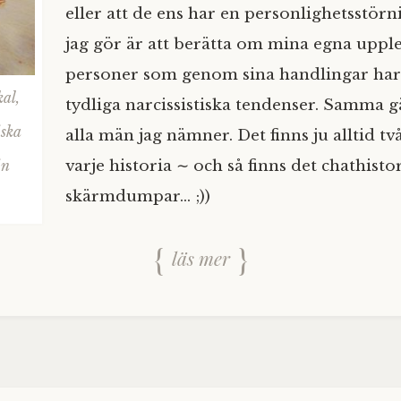
eller att de ens har en personlighetsstörn
jag gör är att berätta om mina egna upple
personer som genom sina handlingar har
kal,
tydliga narcissistiska tendenser. Samma g
iska
alla män jag nämner. Det finns ju alltid tv
varje historia ∼ och så finns det chathisto
in
skärmdumpar… ;))
läs mer