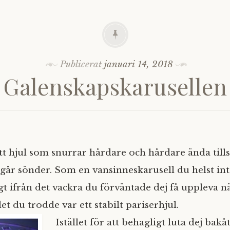
Publicerat
januari 14, 2018
Galenskapskarusellen
t hjul som snurrar hårdare och hårdare ända tills d
 går sönder. Som en vansinneskarusell du helst inte
ngt ifrån det vackra du förväntade dej få uppleva n
 du trodde var ett stabilt pariserhjul.
Istället för att behagligt luta dej bakå