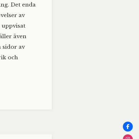
ing. Det enda
velser av
 uppvisat
äller även
å sidor av
rik och