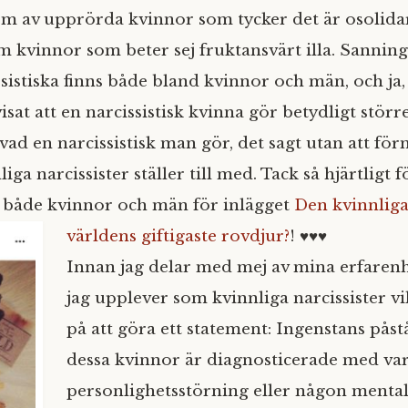
orm av upprörda kvinnor som tycker det är osolidar
om kvinnor som beter sej fruktansvärt illa. Sanning
ssistiska finns både bland kvinnor och män, och ja
visat att en narcissistisk kvinna gör betydligt störr
 vad en narcissistisk man gör, det sagt utan att fö
ga narcissister ställer till med. Tack så hjärtligt fö
 både kvinnor och män för inlägget
Den kvinnliga 
världens giftigaste rovdjur?
! ♥♥♥
Innan jag delar med mej av mina erfarenh
jag upplever som kvinnliga narcissister vil
på att göra ett statement: Ingenstans påstå
dessa kvinnor är diagnosticerade med var
personlighetsstörning eller någon menta