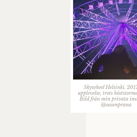
Skywheel Helsinki, 201
upplevelse, trots höststorme
Bild från min privata in
@oasenprana