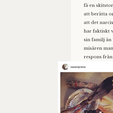
få en skitst
att berätta 
att det narci
har faktiskt 
sin familj än
misären manli
respons från