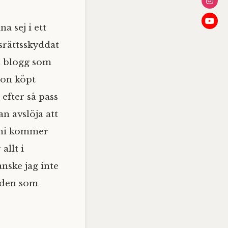
na sej i ett
srättsskyddat
in blogg som
gon köpt
efter så pass
an avslöja att
r ni kommer
allt i
nske jag inte
l den som