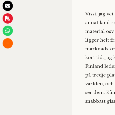
Visst, jag vet
annat land r
material osv.
ligger helt 
marknadsföri
kort tid. Jag
Finland leder
på tredje pla
världen, och
ser dem. Känn
snabbast gis