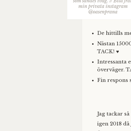
som sändes iväg. // Bild frå
min privata instagram
@oasenprana
De hittills m
Nästan 15000
TACK! ♥
Intressanta
överväger. T
Fin respons 
Jag tackar så
igen 2018 då