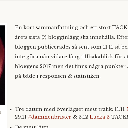
En kort sammanfattning och ett stort TACK,
årets sista (?) blogginlägg ska innehålla. Ef
bloggen publicerades så sent som 11.11 så b
inte göra nån vidare lång tillbakablick för
bloggens 2017 men det finns några punkter at
på både i responsen & statistiken.
Tre datum med överlägset mest trafik: 11.11
a
29.11
#dammenbrister
& 3.12
Lucka 3
TACK!
De mest lästa