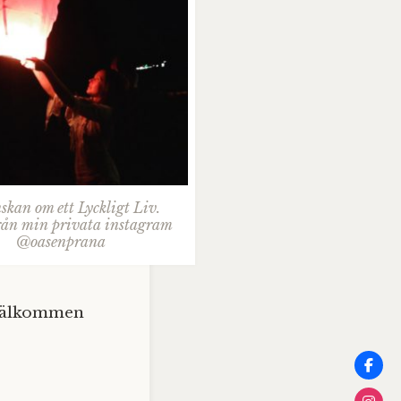
skan om ett Lyckligt Liv.
från min privata instagram
@oasenprana
 välkommen