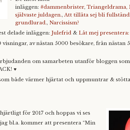
n
inläggen:
#dammenbrister
,
Triangeldrama,
självaste juldagen.
,
Att tillåta sej bli fullständ
grundlurad.
,
Narcissism?
est delade inläggen:
Julefrid
&
Låt mej presentera:
 visningar, av nästan 5000 besökare, från nästan 5
 erbjudanden om samarbeten utanför bloggen som
ACK! ♥
som både värmer hjärtat och uppmuntrar & stötta
 hjärtligt för 2017 och hoppas vi ses
 jag bl.a. kommer att presentera “Min