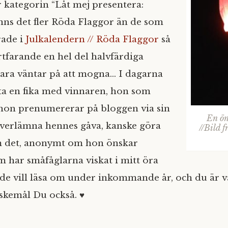
 kategorin “Låt mej presentera:
nns det fler Röda Flaggor än de som
rade i
Julkalendern // Röda Flaggor
så
rtfarande en hel del halvfärdiga
ara väntar på att mogna… I dagarna
 ta en fika med vinnaren, hon som
 hon prenumererar på bloggen via sin
En ön
överlämna hennes gåva, kanske göra
//Bild 
om det, anonymt om hon önskar
m har småfåglarna viskat i mitt öra
 de vill läsa om under inkommande år, och du är
skemål Du också. ♥