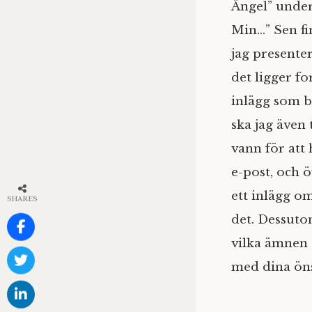
Ängel” under
Min…” Sen fi
jag presente
det ligger fo
inlägg som b
ska jag även
vann för att
e-post, och 
ett inlägg 
SHARES
det. Dessuto
vilka ämnen
med dina ön