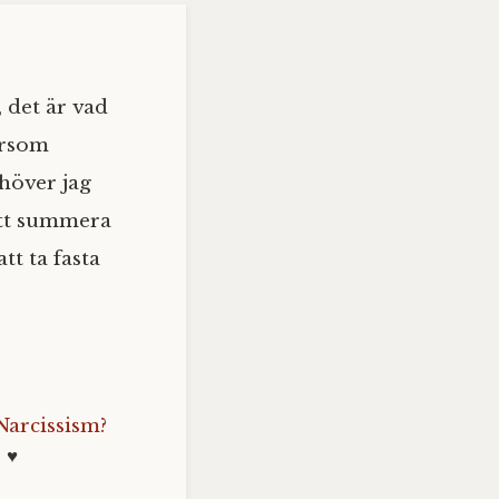
 det är vad
tersom
ehöver jag
 att summera
t ta fasta
Narcissism?
 ♥