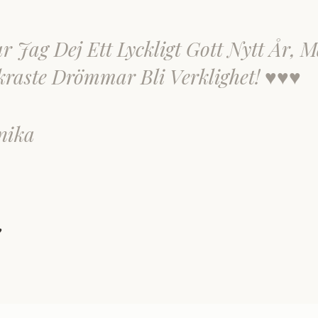
 Jag Dej Ett Lyckligt Gott Nytt År, M
raste Drömmar Bli Verklighet! ♥♥♥
nika
♥