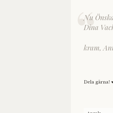
Nu Önskar
Dina Vack
kram, An
Dela gärna! 