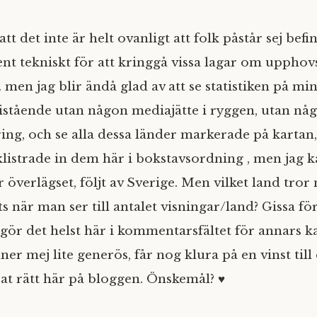
 att det inte är helt ovanligt att folk påstår sej befin
ent tekniskt för att kringgå vissa lagar om upphov
. men jag blir ändå glad av att se statistiken på m
fristående utan någon mediajätte i ryggen, utan nå
ng, och se alla dessa länder markerade på kartan, 
 klistrade in dem här i bokstavsordning , men jag k
 överlägset, följt av Sverige. Men vilket land tro
ts när man ser till antalet visningar/land? Gissa för 
 gör det helst här i kommentarsfältet för annars ka
er mej lite generös, får nog klura på en vinst til
sat rätt här på bloggen. Önskemål? ♥