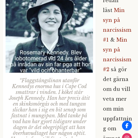
redan
läst
Min
syn på
narcissism
#1
&
Min
syn på
narcissism
#2
så gör
det gärna
“Flaggstångslinan utanför
Kennedys enorma hus i Cape Cod
om du vill
smattrar i vinden. I köket står
Joseph Kennedy. Han har precis ätit
veta mer
en skinksmörgås och med tungan
om min
slickar han i sig en bit senap som
fastnat i mungipan. Med tanke på
uppfattnin
vad han har gjort tidigare under
dagen är det obegripligt att han
g om
överhuvudtaget har någon aptit.