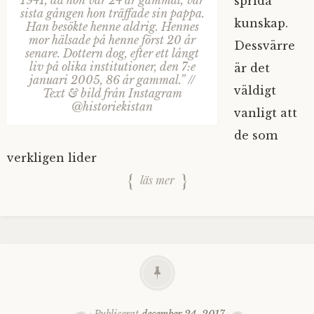
1941, då hon var 24 år gammal, var
sprida
sista gången hon träffade sin pappa.
kunskap.
Han besökte henne aldrig. Hennes
mor hälsade på henne först 20 år
Dessvärre
senare. Dottern dog, efter ett långt
liv på olika institutioner, den 7:e
är det
januari 2005, 86 år gammal.” //
väldigt
Text & bild från Instagram
@historiekistan
vanligt att
de som
verkligen lider
läs mer
Publicerat
december 24, 2017