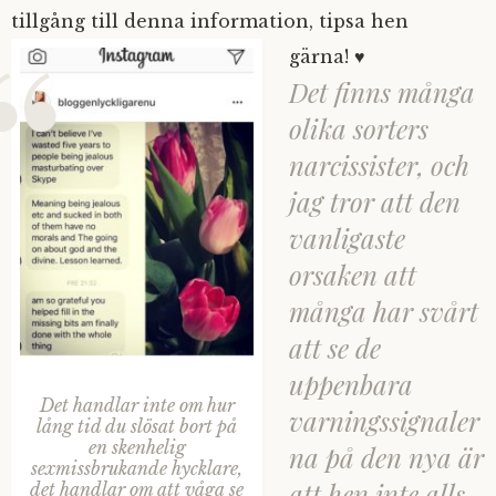
tillgång till denna information, tipsa hen
gärna! ♥
Det finns många
olika sorters
narcissister, och
jag tror att den
vanligaste
orsaken att
många har svårt
att se de
uppenbara
Det handlar inte om hur
varningssignaler
lång tid du slösat bort på
en skenhelig
na på den nya är
sexmissbrukande hycklare,
att hen inte alls
det handlar om att våga se