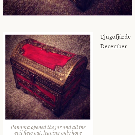
Tjugofjärde
December
Pandora opened the jar and all the
evil flew out, leaving only hope