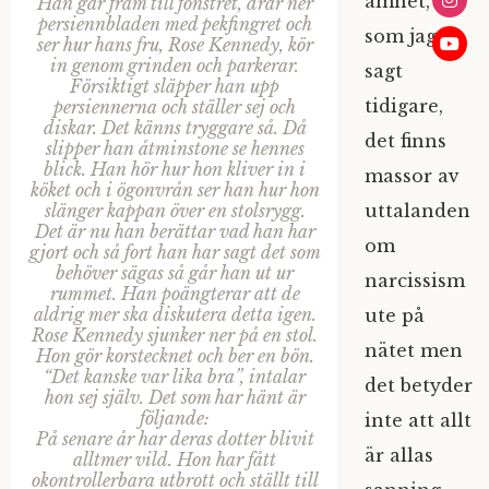
ämnet, för
Han går fram till fönstret, drar ner
persiennbladen med pekfingret och
som jag
ser hur hans fru, Rose Kennedy, kör
in genom grinden och parkerar.
sagt
Försiktigt släpper han upp
tidigare,
persiennerna och ställer sej och
diskar. Det känns tryggare så. Då
det finns
slipper han åtminstone se hennes
blick. Han hör hur hon kliver in i
massor av
köket och i ögonvrån ser han hur hon
uttalanden
slänger kappan över en stolsrygg.
Det är nu han berättar vad han har
om
gjort och så fort han har sagt det som
behöver sägas så går han ut ur
narcissism
rummet. Han poängterar att de
aldrig mer ska diskutera detta igen.
ute på
Rose Kennedy sjunker ner på en stol.
nätet men
Hon gör korstecknet och ber en bön.
“Det kanske var lika bra”, intalar
det betyder
hon sej själv. Det som har hänt är
följande:
inte att allt
På senare år har deras dotter blivit
är allas
alltmer vild. Hon har fått
okontrollerbara utbrott och ställt till