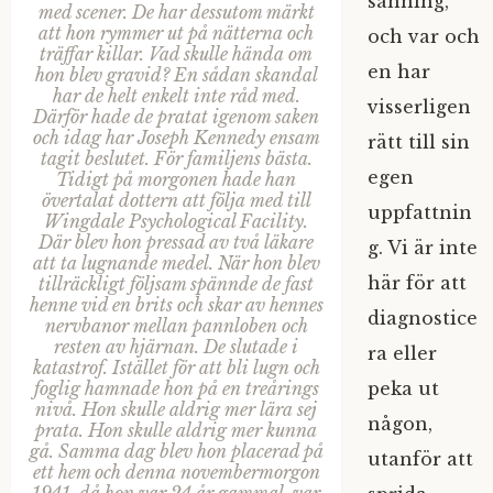
sanning,
med scener. De har dessutom märkt
att hon rymmer ut på nätterna och
och var och
träffar killar. Vad skulle hända om
en har
hon blev gravid? En sådan skandal
har de helt enkelt inte råd med.
visserligen
Därför hade de pratat igenom saken
och idag har Joseph Kennedy ensam
rätt till sin
tagit beslutet. För familjens bästa.
egen
Tidigt på morgonen hade han
övertalat dottern att följa med till
uppfattnin
Wingdale Psychological Facility.
Där blev hon pressad av två läkare
g. Vi är inte
att ta lugnande medel. När hon blev
här för att
tillräckligt följsam spännde de fast
henne vid en brits och skar av hennes
diagnostice
nervbanor mellan pannloben och
resten av hjärnan. De slutade i
ra eller
katastrof. Istället för att bli lugn och
peka ut
foglig hamnade hon på en treårings
nivå. Hon skulle aldrig mer lära sej
någon,
prata. Hon skulle aldrig mer kunna
gå. Samma dag blev hon placerad på
utanför att
ett hem och denna novembermorgon