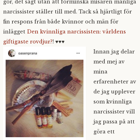
gör, det sagt utan att förminska misären manliga
narcissister ställer till med. Tack så hjärtligt för
fin respons från både kvinnor och män för
inlägget
Den kvinnliga narcissisten: världens
giftigaste rovdjur?
! ♥♥♥
Innan jag delar
med mej av
mina
erfarenheter av
de jag upplever
som kvinnliga
narcissister vill
jag passa på att
göra ett