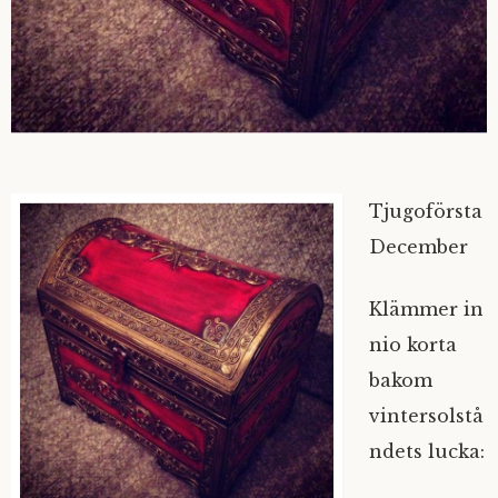
Tjugoförsta
December
Klämmer in
nio korta
bakom
vintersolstå
ndets lucka: