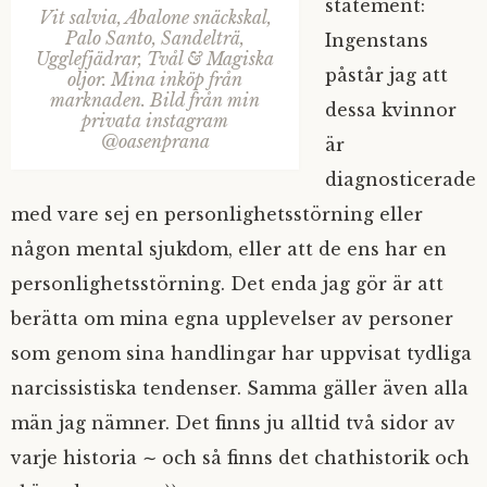
statement:
Vit salvia, Abalone snäckskal,
Palo Santo, Sandelträ,
Ingenstans
Ugglefjädrar, Tvål & Magiska
påstår jag att
oljor. Mina inköp från
marknaden. Bild från min
dessa kvinnor
privata instagram
@oasenprana
är
diagnosticerade
med vare sej en personlighetsstörning eller
någon mental sjukdom, eller att de ens har en
personlighetsstörning. Det enda jag gör är att
berätta om mina egna upplevelser av personer
som genom sina handlingar har uppvisat tydliga
narcissistiska tendenser. Samma gäller även alla
män jag nämner. Det finns ju alltid två sidor av
varje historia ∼ och så finns det chathistorik och