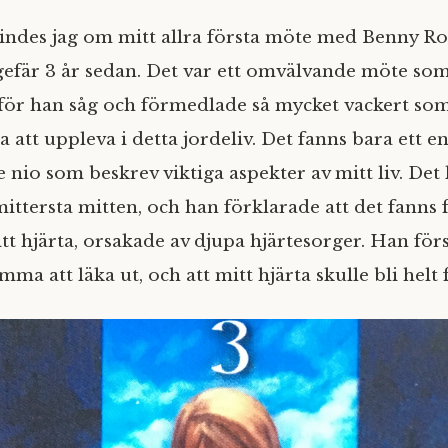
ndes jag om mitt allra första möte med Benny Ros
efär 3 år sedan. Det var ett omvälvande möte so
, för han såg och förmedlade så mycket vackert so
att uppleva i detta jordeliv. Det fanns bara ett e
 nio som beskrev viktiga aspekter av mitt liv. Det 
mittersta mitten, och han förklarade att det fanns 
tt hjärta, orsakade av djupa hjärtesorger. Han för
omma att läka ut, och att mitt hjärta skulle bli helt 