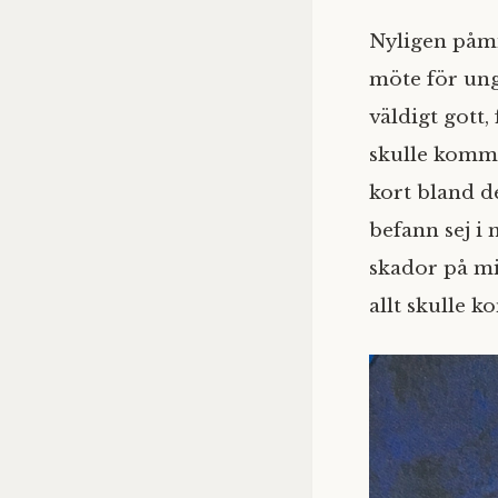
Nyligen påmi
möte för ung
väldigt gott
skulle komma 
kort bland de
befann sej i 
skador på mi
allt skulle k