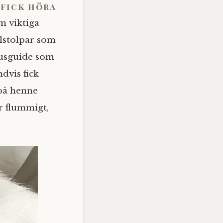
 fick höra
m viktiga
ilstolpar som
Ljusguide som
dvis fick
 på henne
r flummigt,