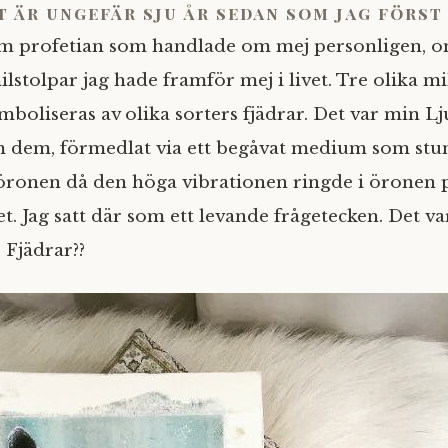
t är ungefär sju år sedan som jag först
m profetian som handlade om mej personligen, o
ilstolpar jag hade framför mej i livet. Tre olika m
ymboliseras av olika sorters fjädrar. Det var min 
 dem, förmedlat via ett begåvat medium som stun
r öronen då den höga vibrationen ringde i öronen
t. Jag satt där som ett levande frågetecken. Det va
 Fjädrar??