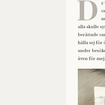
D
e
o
m
alla skulle s
berättade om
hålla sej fö
under besöke
även för mej.