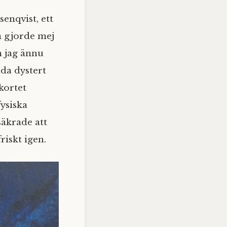
enqvist, ett
m gjorde mej
m jag ännu
nda dystert
kortet
fysiska
säkrade att
friskt igen.