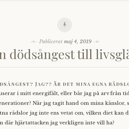
Publicerat
maj 4, 2019
n dödsångest till livsgl
dsångest? Jag?? Är det mina egna rädsl
userar i mitt energifält, eller bär jag på arv från ti
enerationer? När jag tagit hand om mina känslor, s
a rädslor jag inte ens vetat om, vilken diet kan 
n där hjärtattacken jag verkligen inte vill ha?