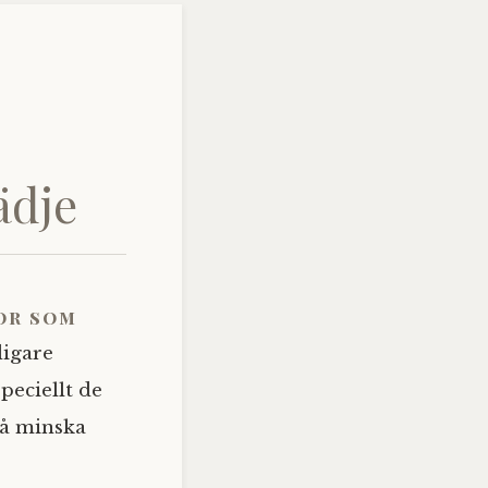
ädje
or som
digare
peciellt de
då minska