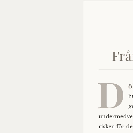
Frå
D
ö
h
g
undermedvetn
risken för de