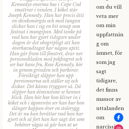
Kennedys enorma hus i Cape Cod
om du vill
smattrar i vinden. I köket står
Joseph Kennedy. Han har precis ätit
veta mer
en skinksmörgås och med tungan
om min
slickar han i sig en bit senap som
fastnat i mungipan. Med tanke på
uppfattnin
vad han har gjort tidigare under
dagen är det obegripligt att han
g om
överhuvudtaget har någon aptit.
ämnet, för
Han går fram till fönstret, drar ner
persiennbladen med pekfingret och
som jag
ser hur hans fru, Rose Kennedy, kör
in genom grinden och parkerar.
sagt
Försiktigt släpper han upp
tidigare,
persiennerna och ställer sej och
diskar. Det känns tryggare så. Då
det finns
slipper han åtminstone se hennes
blick. Han hör hur hon kliver in i
massor av
köket och i ögonvrån ser han hur hon
uttalanden
slänger kappan över en stolsrygg.
Det är nu han berättar vad han har
om
gjort och så fort han har sagt det som
behöver sägas så går han ut ur
narcissism