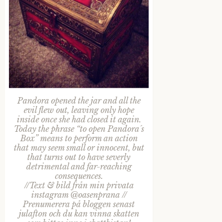
Pandora opened the jar and all the
evil flew out, leaving only hope
inside once she had closed it again.
Today the phrase “to open Pandora´s
Box” means to perform an action
that may seem small or innocent, but
that turns out to have severly
detrimental and far-reaching
consequences.
//Text & bild från min privata
instagram @oasenprana //
Prenumerera på bloggen senast
julafton och du kan vinna skatten