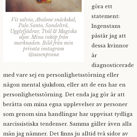
göra ett
statement:
Vit salvia, Abalone snäckskal,
Palo Santo, Sandelträ,
Ingenstans
Ugglefjädrar, Tvål & Magiska
påstår jag att
oljor. Mina inköp från
marknaden. Bild från min
dessa kvinnor
privata instagram
@oasenprana
är
diagnosticerade
med vare sej en personlighetsstörning eller
någon mental sjukdom, eller att de ens har en
personlighetsstörning. Det enda jag gör är att
berätta om mina egna upplevelser av personer
som genom sina handlingar har uppvisat tydliga
narcissistiska tendenser. Samma gäller även alla
män jag nämner. Det finns ju alltid två sidor av