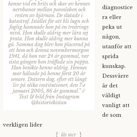
henne vid en brits och skar av hennes
diagnostice
nervbanor mellan pannloben och
resten av hjärnan. De slutade i
ra eller
katastrof. Istället för att bli lugn och
peka ut
foglig hamnade hon på en treårings
nivå. Hon skulle aldrig mer lära sej
någon,
prata. Hon skulle aldrig mer kunna
gå. Samma dag blev hon placerad på
utanför att
ett hem och denna novembermorgon
1941, då hon var 24 år gammal, var
sprida
sista gången hon träffade sin pappa.
kunskap.
Han besökte henne aldrig. Hennes
mor hälsade på henne först 20 år
Dessvärre
senare. Dottern dog, efter ett långt
liv på olika institutioner, den 7:e
är det
januari 2005, 86 år gammal.” //
väldigt
Text & bild från Instagram
@historiekistan
vanligt att
de som
verkligen lider
läs mer