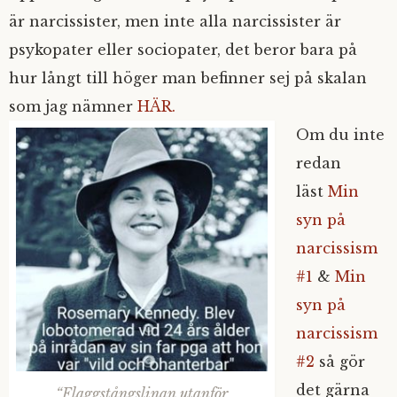
är narcissister, men inte alla narcissister är
psykopater eller sociopater, det beror bara på
hur långt till höger man befinner sej på skalan
som jag nämner
HÄR.
Om du inte
redan
läst
Min
syn på
narcissism
#1
&
Min
syn på
narcissism
#2
så gör
det gärna
“Flaggstångslinan utanför