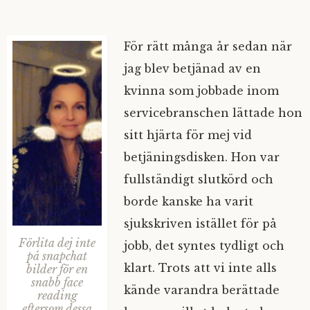
För rätt många år sedan när
jag blev betjänad av en
kvinna som jobbade inom
servicebranschen lättade hon
sitt hjärta för mej vid
betjäningsdisken. Hon var
fullständigt slutkörd och
borde kanske ha varit
sjukskriven istället för på
Förlita dej inte
jobb, det syntes tydligt och
på snapchat
klart. Trots att vi inte alls
bilder för en
snabb face
kände varandra berättade
reading
eftersom dessa