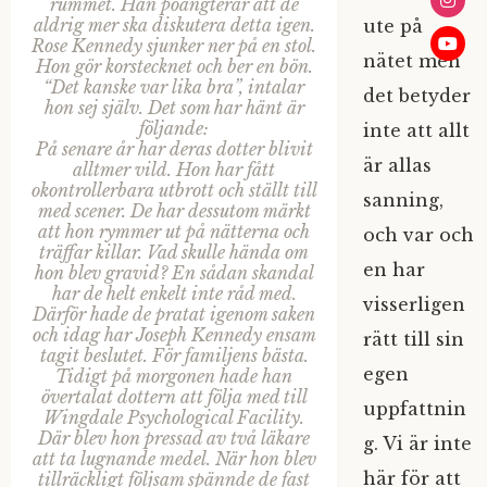
rummet. Han poängterar att de
aldrig mer ska diskutera detta igen.
ute på
Rose Kennedy sjunker ner på en stol.
nätet men
Hon gör korstecknet och ber en bön.
“Det kanske var lika bra”, intalar
det betyder
hon sej själv. Det som har hänt är
följande:
inte att allt
På senare år har deras dotter blivit
är allas
alltmer vild. Hon har fått
okontrollerbara utbrott och ställt till
sanning,
med scener. De har dessutom märkt
att hon rymmer ut på nätterna och
och var och
träffar killar. Vad skulle hända om
en har
hon blev gravid? En sådan skandal
har de helt enkelt inte råd med.
visserligen
Därför hade de pratat igenom saken
och idag har Joseph Kennedy ensam
rätt till sin
tagit beslutet. För familjens bästa.
egen
Tidigt på morgonen hade han
övertalat dottern att följa med till
uppfattnin
Wingdale Psychological Facility.
Där blev hon pressad av två läkare
g. Vi är inte
att ta lugnande medel. När hon blev
här för att
tillräckligt följsam spännde de fast