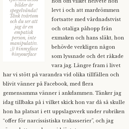
hon om vilket helvete hon
bilder är
levt i och att mardrömmen
spegelvända!
Tänk tvärtom
fortsatte med vårdnadstvist
och du ser att
jag är en
och otaliga påhopp från
empatisk
person, inte
exmaken och hans släkt, hon
manipulativ.
behövde verkligen någon
;)) #inmyface
#inyourface
som lyssnade och det råkade
vara jag. Längre fram i livet
har vi stött på varandra vid olika tillfällen och
blivit vänner på Facebook, med flera
gemensamma vänner i ankdammen. Tänker jag
idag tillbaka på i vilket skick hon var då så skulle
hon ha platsat i ett uppslagsverk under rubriken
“offer för narcissistiska trakasserier”, och jag