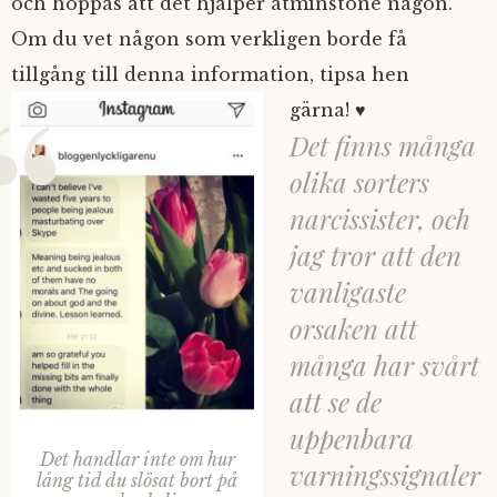
och hoppas att det hjälper åtminstone någon.
Om du vet någon som verkligen borde få
tillgång till denna information, tipsa hen
gärna! ♥
Det finns många
olika sorters
narcissister, och
jag tror att den
vanligaste
orsaken att
många har svårt
att se de
uppenbara
Det handlar inte om hur
varningssignaler
lång tid du slösat bort på