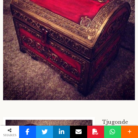
Tjugonde
December
SHARES