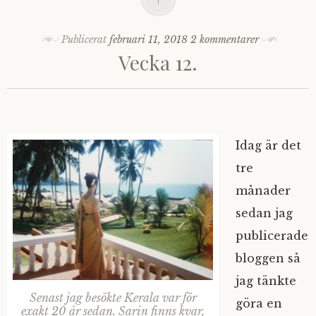
Publicerat
februari 11, 2018
2 kommentarer
Vecka 12.
Idag är det
tre
månader
sedan jag
publicerade
bloggen så
jag tänkte
Senast jag besökte Kerala var för
göra en
exakt 20 år sedan. Sarin finns kvar,