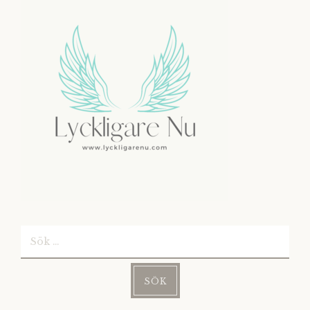
Sök
efter: