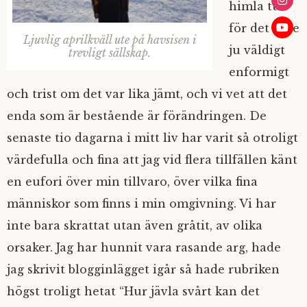
himla tur
för det vore
Ljuvlig aprilkväll ute på havsisen i
ju väldigt
trevligt sällskap.
enformigt
och trist om det var lika jämt, och vi vet att det
enda som är bestående är förändringen. De
senaste tio dagarna i mitt liv har varit så otroligt
värdefulla och fina att jag vid flera tillfällen känt
en eufori över min tillvaro, över vilka fina
människor som finns i min omgivning. Vi har
inte bara skrattat utan även gråtit, av olika
orsaker. Jag har hunnit vara rasande arg, hade
jag skrivit blogginlägget igår så hade rubriken
högst troligt hetat “Hur jävla svårt kan det