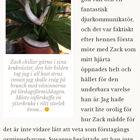
fantastisk
djurkommunikatör,
och det var faktiskt
efter hennes första
möte med Zack som
mitt hjärta
Zack chillar gärna i sina
krukväxter, den här bilden
öppnades helt och
tog jag i all hast strax
hållet för den
innan jag skulle iväg på
brunch med väninnorna
underbara varelse
på lördagsförmiddagen.
Måste införskaffa en
han är. Jag hade
ytterkruka i rätt storlek
ännu…
varit lite orolig för
hur Zack mådde för
det är inte vidare lätt att veta som förstagångs
orminnehavare. Susanne berättade att han inte