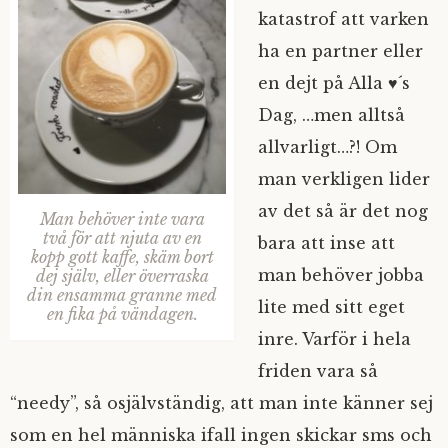
katastrof att varken
ha en partner eller
en dejt på Alla ♥´s
Dag, …men alltså
allvarligt…?! Om
man verkligen lider
av det så är det nog
Man behöver inte vara
två för att njuta av en
bara att inse att
kopp gott kaffe, skäm bort
man behöver jobba
dej själv, eller överraska
din ensamma granne med
lite med sitt eget
en fika på vändagen.
inre. Varför i hela
friden vara så
“needy”, så osjälvständig, att man inte känner sej
som en hel människa ifall ingen skickar sms och