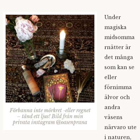
Under
magiska
midsomma
rnätter är
det många
som kan se
eller
förnimma
älvor och
andra
Förbanna inte mörkret -eller regnet
– tänd ett ljus! Bild från min
väsens
privata instagram @oasenprana
närvaro ute
i naturen,