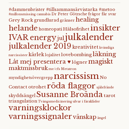
#dammenbrister #tillsammansärvistarka #metoo
Dr Peter Götzsche
frågor får svar
#millonsmissing
cannabis
healing
Grey Rock
grundlurad
gränser
insikter
helande
Hälsofrihet
homeopati
julkalender
IVAR energy
jul
julkalender 2019
kreativitet
kvinnliga
läkning
kärlek
lovebombing
lojalitet
narcissister
magiskt
Låt mej presentera ♥
lögner
maktmissbruk
me/cfs
Metatron
narcissism
No
myndighetsövergrepp
röda flaggor
Contact
otrohet
själsfrände
Susanne Broända
tarot
skyddsängel
triangulation
Tvångsmedicinering
ulvar i fårakläder
varningsklockor
varningssignaler
vänskap
ängel