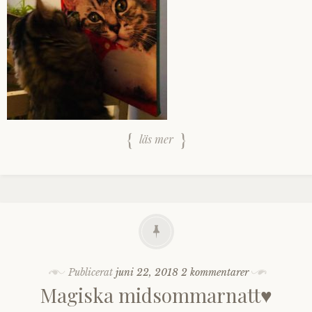
läs mer
Publicerat
juni 22, 2018
2 kommentarer
Magiska midsommarnatt♥