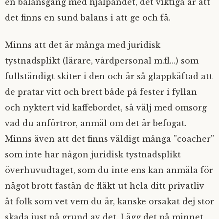
en balansgång med hjälpandet, det viktiga är att
det finns en sund balans i att ge och få.
Minns att det är många med juridisk
tystnadsplikt (lärare, vårdpersonal m.fl…) som
fullständigt skiter i den och är så glappkäftad att
de pratar vitt och brett både på fester i fyllan
och nyktert vid kaffebordet, så välj med omsorg
vad du anförtror, anmäl om det är befogat.
Minns även att det finns väldigt många ”coacher”
som inte har någon juridisk tystnadsplikt
överhuvudtaget, som du inte ens kan anmäla för
något brott fastän de fläkt ut hela ditt privatliv
åt folk som vet vem du är, kanske orsakat dej stor
skada just på grund av det. Lägg det på minnet,