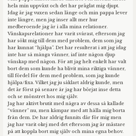
hela min uppväxt och det har präglat mig djupt.
Idag är jag vuxen sedan länge och min pappa lever
inte längre, men jag inser allt mer hur
medberoende jag är i alla mina relationer.
Vänskapsrelationer har varit svårast, eftersom jag
har sökt mig till dem med problem, dem som jag
har kunnat “hjälpa”. Det har resulterat i att jag idag
inte har så många vänner, iaf inte någon djup
vänskap med någon. För att jag helt enkelt har valt
bort dem som kunde ha blivit mina riktiga vänner,
till fördel för dem med problem, som jag kunde
hjälpa/fixa. Vilket jag ju såklart aldrig kunde, men
det är först på senare år jag har börjat inse detta
och se mönstret hos mig själv.
Jag har aktivt brutit med några av dessa så kallade
“vänner” nu, men kämpar med att hålla mig borta
från dem. De har aldrig funnits där för mig men
jag har varit okej med det eftersom jag är mästare
på att koppla bort mig själv och mina egna behov.