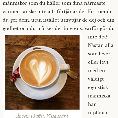
människor som du håller som dina närmaste
vänner kanske inte alls förtjänar det förtroende
du ger dem, utan istället utnyttjar de dej och din
godhet och du märker det inte ens. Varför gör du
inte det?
Nästan alla
som lever,
eller levt,
med en
väldigt
egoistisk
människa
har
utplånat
Ängeln i kaffet. Vissa spår i