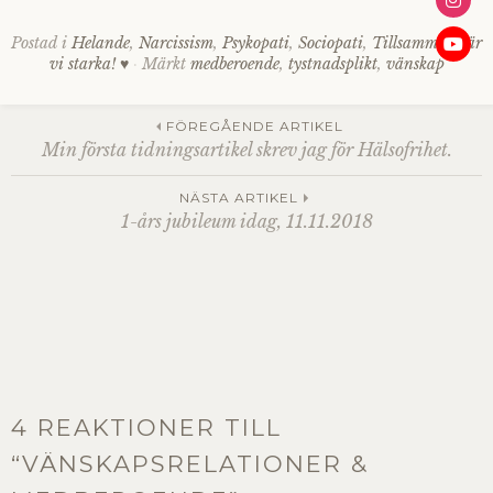
Postad i
Helande
,
Narcissism
,
Psykopati
,
Sociopati
,
Tillsammans är
vi starka! ♥
Märkt
medberoende
,
tystnadsplikt
,
vänskap
Inläggsnavigering
FÖREGÅENDE ARTIKEL
Min första tidningsartikel skrev jag för Hälsofrihet.
NÄSTA ARTIKEL
1-års jubileum idag, 11.11.2018
4 REAKTIONER TILL
“
VÄNSKAPSRELATIONER &