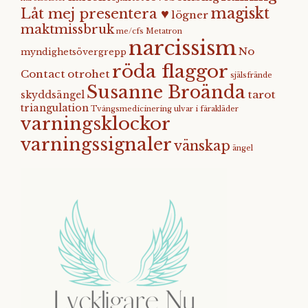
magiskt
Låt mej presentera ♥
lögner
maktmissbruk
me/cfs
Metatron
narcissism
No
myndighetsövergrepp
röda flaggor
Contact
otrohet
själsfrände
Susanne Broända
tarot
skyddsängel
triangulation
Tvångsmedicinering
ulvar i fårakläder
varningsklockor
varningssignaler
vänskap
ängel