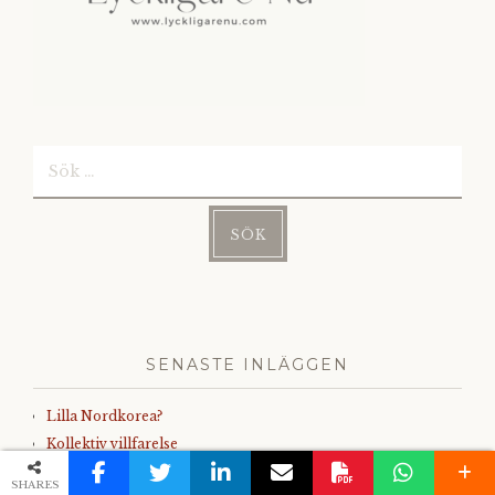
Sök
efter:
SENASTE INLÄGGEN
Lilla Nordkorea?
Kollektiv villfarelse
Tack för födelsedagen som blev en hel smekmånad!
SHARES