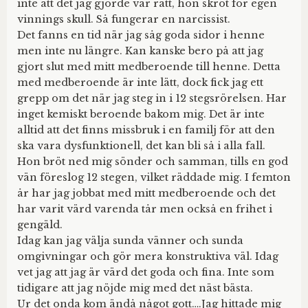
inte att det jag gjorde var rätt, hon skröt för egen
vinnings skull. Så fungerar en narcissist.
Det fanns en tid när jag såg goda sidor i henne
men inte nu längre. Kan kanske bero på att jag
gjort slut med mitt medberoende till henne. Detta
med medberoende är inte lätt, dock fick jag ett
grepp om det när jag steg in i 12 stegsrörelsen. Har
inget kemiskt beroende bakom mig. Det är inte
alltid att det finns missbruk i en familj för att den
ska vara dysfunktionell, det kan bli så i alla fall.
Hon bröt ned mig sönder och samman, tills en god
vän föreslog 12 stegen, vilket räddade mig. I femton
år har jag jobbat med mitt medberoende och det
har varit värd varenda tår men också en frihet i
gengäld.
Idag kan jag välja sunda vänner och sunda
omgivningar och gör mera konstruktiva väl. Idag
vet jag att jag är värd det goda och fina. Inte som
tidigare att jag nöjde mig med det näst bästa.
Ur det onda kom ändå något gott….Jag hittade mig