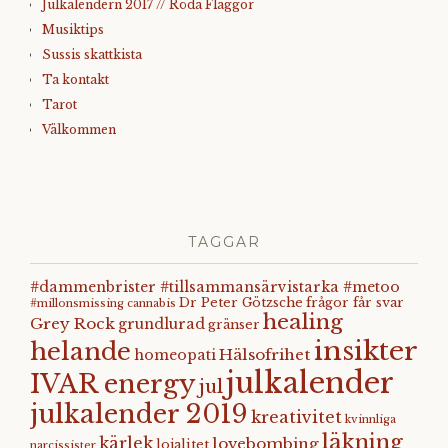
Julkalendern 2017 // Röda Flaggor
Musiktips
Sussis skattkista
Ta kontakt
Tarot
Välkommen
TAGGAR
#dammenbrister #tillsammansärvistarka #metoo
Dr Peter Götzsche
frågor får svar
#millonsmissing
cannabis
healing
Grey Rock
grundlurad
gränser
insikter
helande
Hälsofrihet
homeopati
julkalender
IVAR energy
jul
julkalender 2019
kreativitet
kvinnliga
läkning
kärlek
lovebombing
lojalitet
narcissister