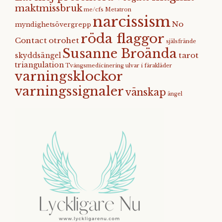
maktmissbruk
me/cfs
Metatron
narcissism
No
myndighetsövergrepp
röda flaggor
Contact
otrohet
själsfrände
Susanne Broända
tarot
skyddsängel
triangulation
Tvångsmedicinering
ulvar i fårakläder
varningsklockor
varningssignaler
vänskap
ängel