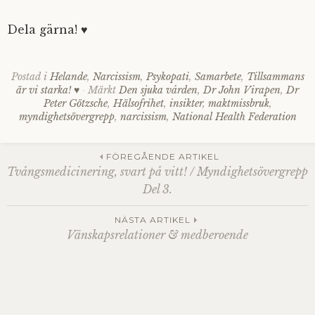
Dela gärna! ♥
Postad i
Helande
,
Narcissism
,
Psykopati
,
Samarbete
,
Tillsammans
är vi starka! ♥
Märkt
Den sjuka vården
,
Dr John Virapen
,
Dr
Peter Götzsche
,
Hälsofrihet
,
insikter
,
maktmissbruk
,
myndighetsövergrepp
,
narcissism
,
National Health Federation
Inläggsnavigering
FÖREGÅENDE ARTIKEL
Tvångsmedicinering, svart på vitt! / Myndighetsövergrepp
Del 3.
NÄSTA ARTIKEL
Vänskapsrelationer & medberoende