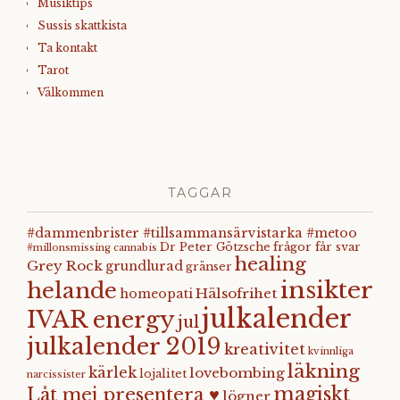
Musiktips
Sussis skattkista
Ta kontakt
Tarot
Välkommen
TAGGAR
#dammenbrister #tillsammansärvistarka #metoo
Dr Peter Götzsche
frågor får svar
#millonsmissing
cannabis
healing
Grey Rock
grundlurad
gränser
insikter
helande
Hälsofrihet
homeopati
julkalender
IVAR energy
jul
julkalender 2019
kreativitet
kvinnliga
läkning
kärlek
lovebombing
lojalitet
narcissister
magiskt
Låt mej presentera ♥
lögner