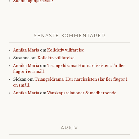
Skenhelig hjärntvätt?
SENASTE KOMMENTARER
Annika Maria
om
Kollektiv villfarelse
Susanne
om
Kollektiv villfarelse
Annika Maria
om
Triangeldrama: Hur narcissisten slår fler
flugor i en smäll.
Sickan
om
Triangeldrama: Hur narcissisten slår fler flugor i
en smäll.
Annika Maria
om
Vänskapsrelationer & medberoende
ARKIV