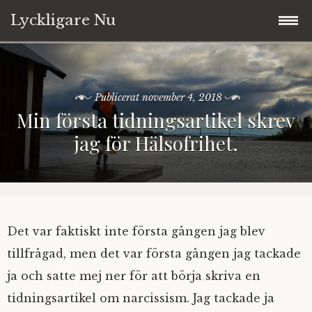
Lyckligare Nu
Hoppa
Välkommen
till
innehåll
Publicerat
november 4, 2018
Blogg
Min första tidningsartikel skrev
jag för Hälsofrihet.
Annika
Tarot
Copyright © 2017-2026
Det var faktiskt inte första gången jag blev
tillfrågad, men det var första gången jag tackade
Ta kontakt
ja och satte mej ner för att börja skriva en
tidningsartikel om narcissism. Jag tackade ja