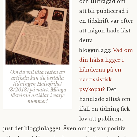
och tillfrågad om
att bli publicerad i
en tidskrift var efter
att någon hade läst
detta
blogginlägg:
Vad om
din hälsa ligger i
händerna på en
Om du vill läsa resten av
artikeln kan du beställa
narcissistisk
tidningen Hälsofrihet
psykopat?
Det
(3/2018) på nätet. Många
läsvärda artiklar i varje
handlade alltså om
nummer!
ifall en tidning fick
lov att publicera
just det blogginlägget. Även om jag var positiv