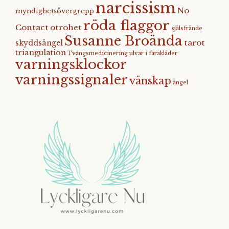
narcissism
No
myndighetsövergrepp
röda flaggor
Contact
otrohet
själsfrände
Susanne Broända
tarot
skyddsängel
triangulation
Tvångsmedicinering
ulvar i fårakläder
varningsklockor
varningssignaler
vänskap
ängel