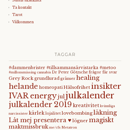
Sussis skattkista
Ta kontakt
Tarot
Välkommen
TAGGAR
#dammenbrister #tillsammansärvistarka #metoo
Dr Peter Götzsche
frågor får svar
#millonsmissing
cannabis
healing
Grey Rock
grundlurad
gränser
insikter
helande
Hälsofrihet
homeopati
julkalender
IVAR energy
jul
julkalender 2019
kreativitet
kvinnliga
läkning
kärlek
lovebombing
lojalitet
narcissister
magiskt
Låt mej presentera ♥
lögner
maktmissbruk
me/cfs
Metatron