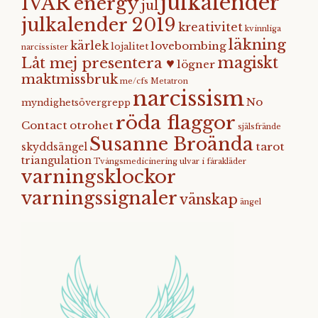
julkalender
IVAR energy
jul
julkalender 2019
kreativitet
kvinnliga
läkning
kärlek
lovebombing
lojalitet
narcissister
magiskt
Låt mej presentera ♥
lögner
maktmissbruk
me/cfs
Metatron
narcissism
No
myndighetsövergrepp
röda flaggor
Contact
otrohet
själsfrände
Susanne Broända
tarot
skyddsängel
triangulation
Tvångsmedicinering
ulvar i fårakläder
varningsklockor
varningssignaler
vänskap
ängel