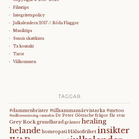
Filmtips
Integritetspolicy
Julkalendern 2017 // Röda Flaggor
Musiktips
Sussis skattkista
Ta kontakt
Tarot
Välkommen
TAGGAR
#dammenbrister #tillsammansärvistarka #metoo
Dr Peter Götzsche
frågor får svar
#millonsmissing
cannabis
healing
Grey Rock
grundlurad
gränser
insikter
helande
Hälsofrihet
homeopati