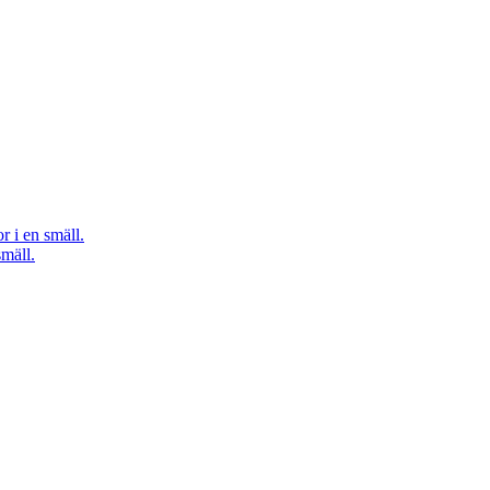
r i en smäll.
smäll.