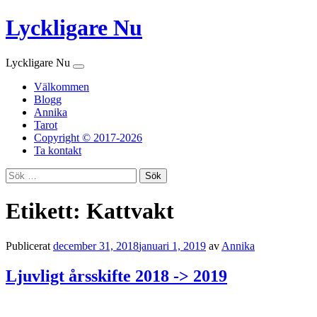
Lyckligare Nu
Lyckligare Nu
Hoppa
Välkommen
till
Blogg
innehåll
Annika
Tarot
Copyright © 2017-2026
Ta kontakt
Sök
efter:
Etikett:
Kattvakt
Publicerat
december 31, 2018
januari 1, 2019
av
Annika
Ljuvligt årsskifte 2018 -> 2019