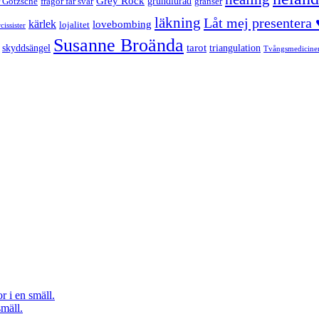
Grey Rock
grundlurad
r Götzsche
frågor får svar
gränser
läkning
Låt mej presentera 
kärlek
lovebombing
lojalitet
cissister
Susanne Broända
tarot
skyddsängel
triangulation
Tvångsmedicine
r i en smäll.
smäll.