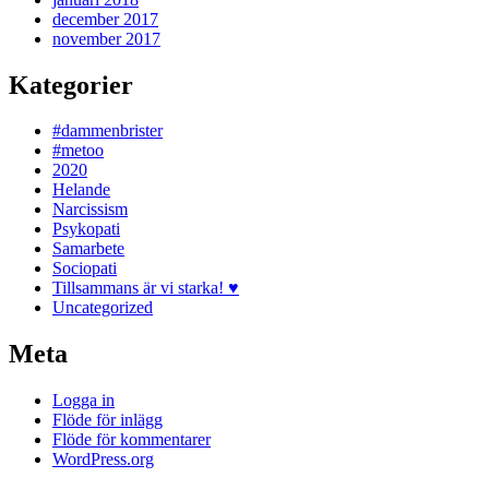
december 2017
november 2017
Kategorier
#dammenbrister
#metoo
2020
Helande
Narcissism
Psykopati
Samarbete
Sociopati
Tillsammans är vi starka! ♥
Uncategorized
Meta
Logga in
Flöde för inlägg
Flöde för kommentarer
WordPress.org