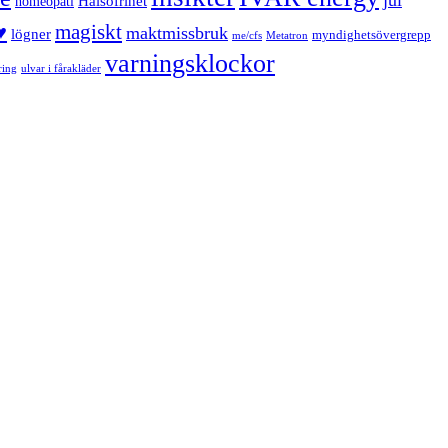
jul
Hälsofrihet
homeopati
magiskt
♥
maktmissbruk
lögner
myndighetsövergrepp
me/cfs
Metatron
varningsklockor
ring
ulvar i fårakläder