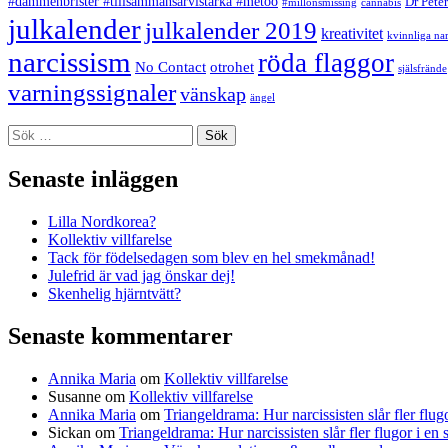
#dammenbrister #tillsammansärvistarka #metoo
Dr Pete
#millonsmissing
cannabis
julkalender
julkalender 2019
kreativitet
kvinnliga nar
narcissism
röda flaggor
No Contact
otrohet
själsfrände
varningssignaler
vänskap
ängel
Sök
efter:
Senaste inläggen
Lilla Nordkorea?
Kollektiv villfarelse
Tack för födelsedagen som blev en hel smekmånad!
Julefrid är vad jag önskar dej!
Skenhelig hjärntvätt?
Senaste kommentarer
Annika Maria
om
Kollektiv villfarelse
Susanne
om
Kollektiv villfarelse
Annika Maria
om
Triangeldrama: Hur narcissisten slår fler flugo
Sickan
om
Triangeldrama: Hur narcissisten slår fler flugor i en 