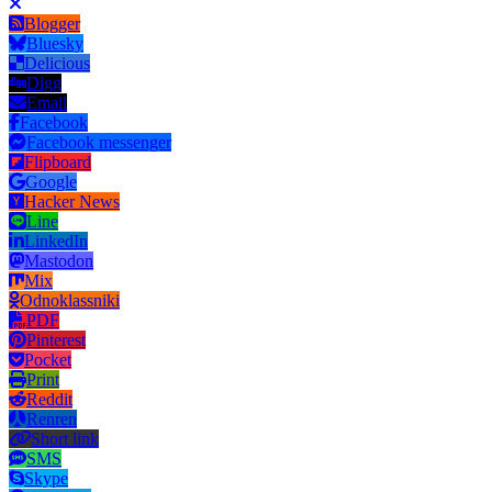
Blogger
Bluesky
Delicious
Digg
Email
Facebook
Facebook messenger
Flipboard
Google
Hacker News
Line
LinkedIn
Mastodon
Mix
Odnoklassniki
PDF
Pinterest
Pocket
Print
Reddit
Renren
Short link
SMS
Skype