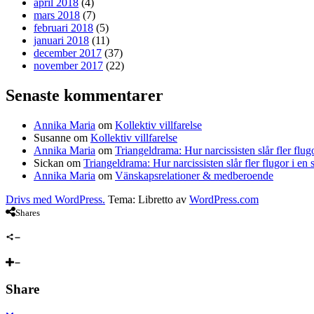
april 2018
(4)
mars 2018
(7)
februari 2018
(5)
januari 2018
(11)
december 2017
(37)
november 2017
(22)
Senaste kommentarer
Annika Maria
om
Kollektiv villfarelse
Susanne
om
Kollektiv villfarelse
Annika Maria
om
Triangeldrama: Hur narcissisten slår fler flugo
Sickan
om
Triangeldrama: Hur narcissisten slår fler flugor i en 
Annika Maria
om
Vänskapsrelationer & medberoende
Drivs med WordPress.
Tema: Libretto av
WordPress.com
Shares
Share