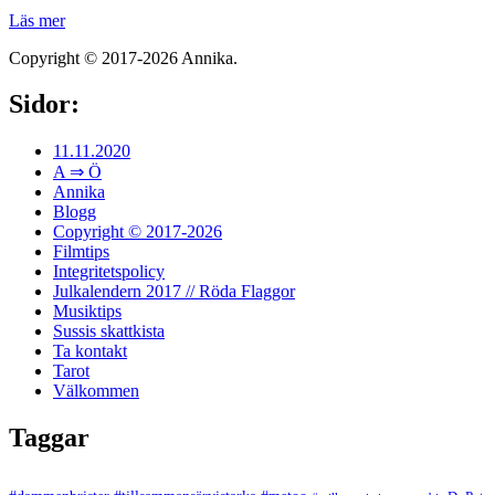
Läs mer
Copyright © 2017-2026 Annika.
Sidor:
11.11.2020
A ⇒ Ö
Annika
Blogg
Copyright © 2017-2026
Filmtips
Integritetspolicy
Julkalendern 2017 // Röda Flaggor
Musiktips
Sussis skattkista
Ta kontakt
Tarot
Välkommen
Taggar