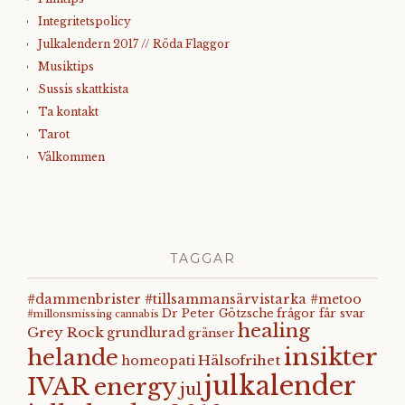
Integritetspolicy
Julkalendern 2017 // Röda Flaggor
Musiktips
Sussis skattkista
Ta kontakt
Tarot
Välkommen
TAGGAR
#dammenbrister #tillsammansärvistarka #metoo
Dr Peter Götzsche
frågor får svar
#millonsmissing
cannabis
healing
Grey Rock
grundlurad
gränser
insikter
helande
Hälsofrihet
homeopati
julkalender
IVAR energy
jul