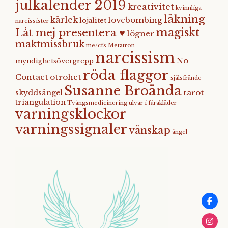
julkalender 2019
kreativitet
kvinnliga
läkning
kärlek
lovebombing
lojalitet
narcissister
magiskt
Låt mej presentera ♥
lögner
maktmissbruk
me/cfs
Metatron
narcissism
No
myndighetsövergrepp
röda flaggor
Contact
otrohet
själsfrände
Susanne Broända
tarot
skyddsängel
triangulation
Tvångsmedicinering
ulvar i fårakläder
varningsklockor
varningssignaler
vänskap
ängel