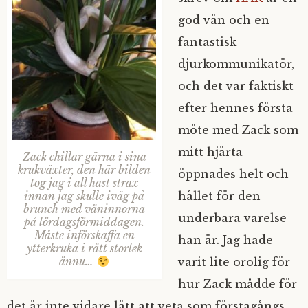
god vän och en
fantastisk
djurkommunikatör,
och det var faktiskt
efter hennes första
möte med Zack som
mitt hjärta
Zack chillar gärna i sina
krukväxter, den här bilden
öppnades helt och
tog jag i all hast strax
hållet för den
innan jag skulle iväg på
brunch med väninnorna
underbara varelse
på lördagsförmiddagen.
Måste införskaffa en
han är. Jag hade
ytterkruka i rätt storlek
ännu…
varit lite orolig för
hur Zack mådde för
det är inte vidare lätt att veta som förstagångs