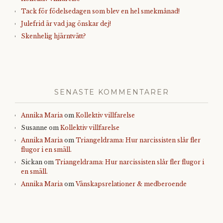
Tack för födelsedagen som blev en hel smekmånad!
Julefrid är vad jag önskar dej!
Skenhelig hjärntvätt?
SENASTE KOMMENTARER
Annika Maria
om
Kollektiv villfarelse
Susanne
om
Kollektiv villfarelse
Annika Maria
om
Triangeldrama: Hur narcissisten slår fler
flugor i en smäll.
Sickan
om
Triangeldrama: Hur narcissisten slår fler flugor i
en smäll.
Annika Maria
om
Vänskapsrelationer & medberoende