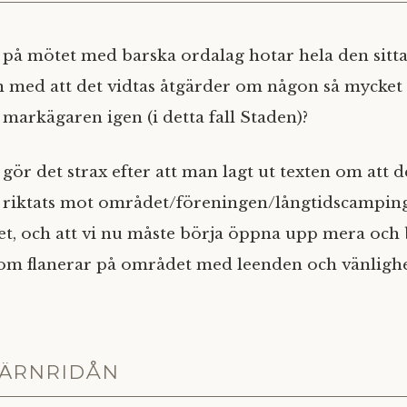
å mötet med barska ordalag hotar hela den sitt
 med att det vidtas åtgärder om någon så mycket
markägaren igen (i detta fall Staden)?
ör det strax efter att man lagt ut texten om att d
 riktats mot området/föreningen/långtidscamping
utet, och att vi nu måste börja öppna upp mera oc
om flanerar på området med leenden och vänligh
ÄRNRIDÅN