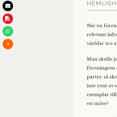
HEMLIGH
När en fören
relevant inf
världar tro a
Man skulle j
föreningens 
parter, så s
inte rent av v
exemplar till
ett möte?