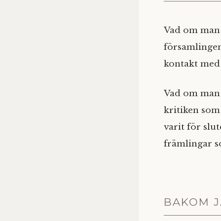
Vad om man p
församlingen
kontakt med 
Vad om man g
kritiken som
varit för sl
främlingar s
BAKOM J