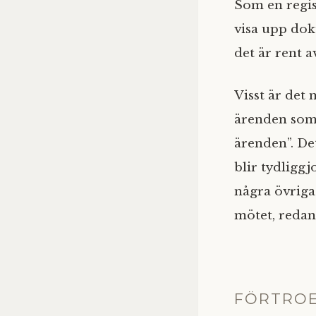
Som en regist
visa upp dok
det är rent a
Visst är det 
ärenden som 
ärenden”. De
blir tydliggj
några övriga
mötet, redan
FÖRTRO