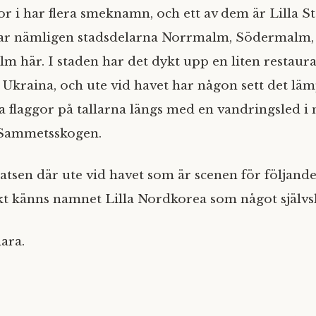
or i har flera smeknamn, och ett av dem är Lilla S
ar nämligen stadsdelarna Norrmalm, Södermalm,
m här. I staden har det dykt upp en liten restau
 Ukraina, och ute vid havet har någon sett det lämp
a flaggor på tallarna längs med en vandringsled i
 Sammetsskogen.
latsen där ute vid havet som är scenen för följand
kt känns namnet Lilla Nordkorea som något självs
lara.