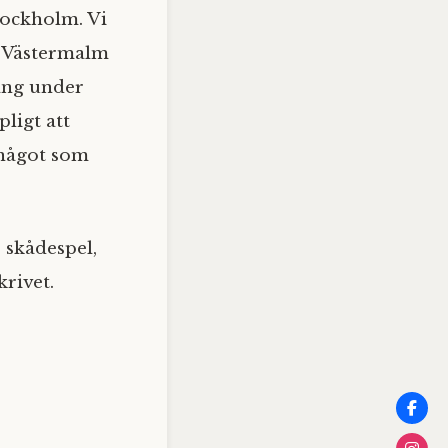
tockholm. Vi
 Västermalm
rang under
ligt att
 något som
e skådespel,
krivet.