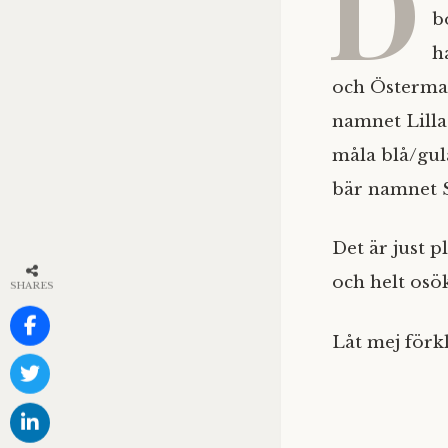
D
b
h
och Östermal
namnet Lilla
måla blå/gul
bär namnet
Det är just p
och helt osö
SHARES
Låt mej förk