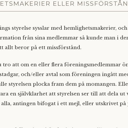
ETSMAKERIER ELLER MISSFÖRSTÅ
ings styrelse sysslar med hemlighetsmakerier, oc
ormation från sina medlemmar så kunde man i den
tt allt beror på ett missförstånd.
u tro att om en eller flera föreningsmedlemmar öns
stadgar, och/eller avtal som föreningen ingått me
kulle styrelsen plocka fram dem på momangen. Ell
ara en självklarhet att styrelsen ser till att dela ut 
 alla, antingen bifogat i ett mejl, eller utskrivet p