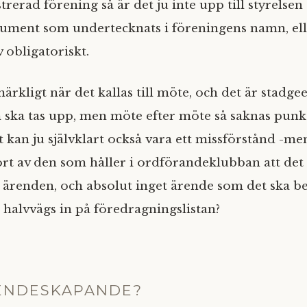
rerad förening så är det ju inte upp till styrelsen
ument som undertecknats i föreningens namn, elle
v obligatoriskt.
märkligt när det kallas till möte, och det är stadge
ska tas upp, men möte efter möte så saknas punk
t kan ju självklart också vara ett missförstånd -m
ort av den som håller i ordförandeklubban att det 
 ärenden, och absolut inget ärende som det ska b
 halvvägs in på föredragningslistan?
ENDESKAPANDE?