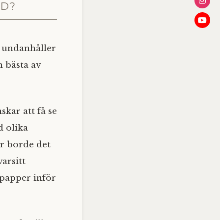
ND?
h undanhåller
 bästa av
kar att få se
d olika
er borde det
varsitt
å papper inför