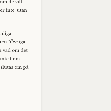
 om de vill
r inte, utan
enliga
ten ”Övriga
en vad om det
inte finns
eslutas om på