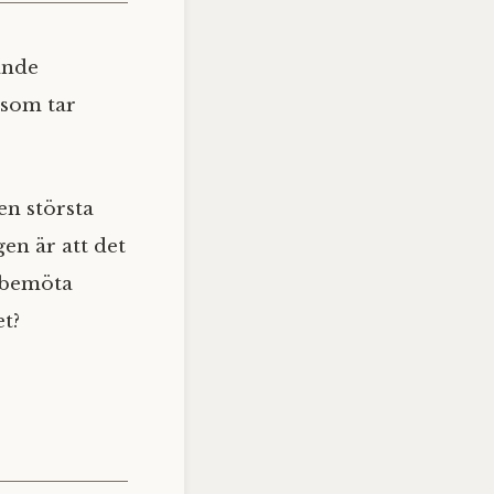
ande
 som tar
en största
en är att det
h bemöta
et?