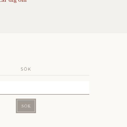
Lär dig om
SÖK