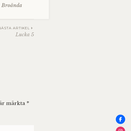
e Broända
NÄSTA ARTIKEL
Lucka 5
 är märkta
*