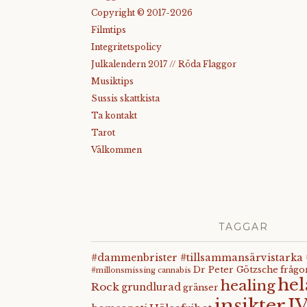
Copyright © 2017-2026
Filmtips
Integritetspolicy
Julkalendern 2017 // Röda Flaggor
Musiktips
Sussis skattkista
Ta kontakt
Tarot
Välkommen
TAGGAR
#dammenbrister #tillsammansärvistarka
Dr Peter Götzsche
frågo
#millonsmissing
cannabis
he
healing
Rock
grundlurad
gränser
insikter
I