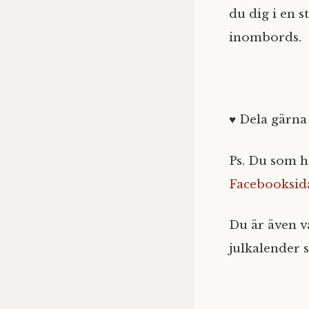
du dig i en s
inombords.
♥ Dela gärna
Ps. Du som h
Facebooksid
Du är även 
julkalender 