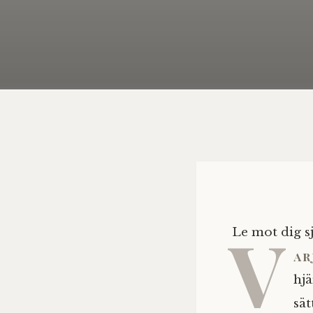
V
Le mot dig sj
ar
hjä
sät