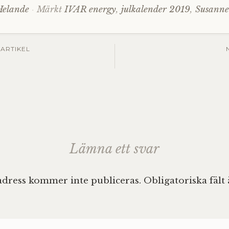
Helande
Märkt
IVAR energy
,
julkalender 2019
,
Susann
gsnavigering
ARTIKEL
Lämna ett svar
adress kommer inte publiceras.
Obligatoriska fält