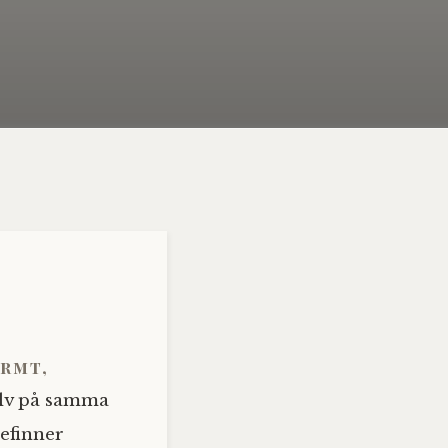
armt,
jälv på samma
efinner