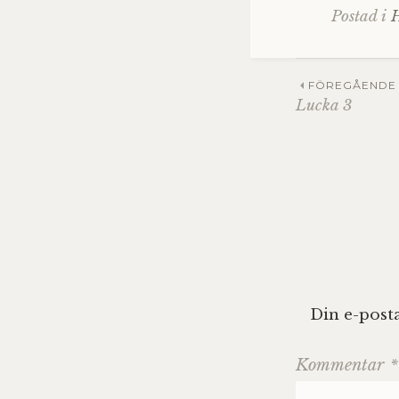
Postad i
Inläg
FÖREGÅENDE 
Lucka 3
Din e-post
Kommentar
*