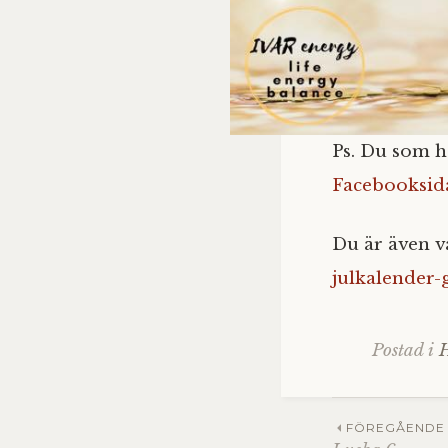
Ps. Du som h
Facebooksid
Du är även 
julkalender
Postad i
Inläg
FÖREGÅENDE 