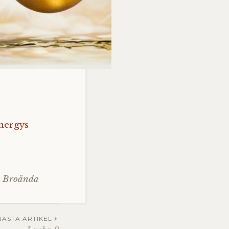
nergys
e Broända
NÄSTA ARTIKEL