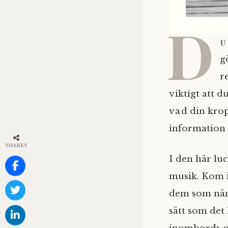
D
u
g
r
viktigt att d
vad din kropp
information s
SHARES
I den här lu
musik. Kom ih
dem som näm
sätt som det 