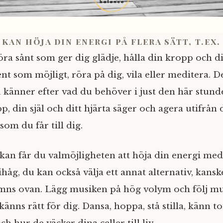
 kan höja din energi på flera sätt, t.ex
öra sånt som ger dig glädje, hålla din kropp och d
ent som möjligt, röra på dig, vila eller meditera. D
u känner efter vad du behöver i just den här stunden
, din själ och ditt hjärta säger och agera utifrån
om du får till dig.
ckan får du valmöjligheten att höja din energi med
åg, du kan också välja ett annat alternativ, kanske
ns ovan. Lägg musiken på hög volym och följ mu
känns rätt för dig. Dansa, hoppa, stå stilla, känn t