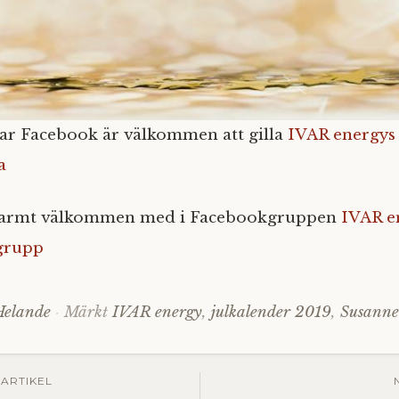
ar Facebook är välkommen att gilla
IVAR energys
a
varmt välkommen med i Facebookgruppen
IVAR e
-grupp
Helande
Märkt
IVAR energy
,
julkalender 2019
,
Susann
gsnavigering
ARTIKEL