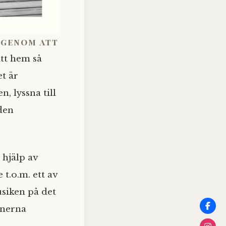
. genom att
itt hem så
et är
, lyssna till
 den
 hjälp av
 t.o.m. ett av
siken på det
onerna