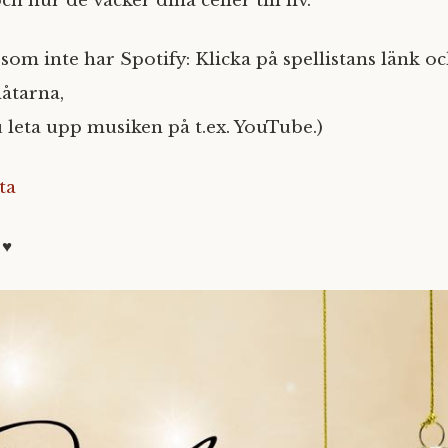
 hur de väcker dina celler till liv.
 som inte har Spotify: Klicka på spellistans länk o
låtarna,
 leta upp musiken på t.ex. YouTube.)
ta
 ♥