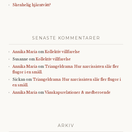
Skenhelig hjärntvätt?
SENASTE KOMMENTARER
Annika Maria
om
Kollektiv villfarelse
Susanne
om
Kollektiv villfarelse
Annika Maria
om
Triangeldrama: Hur narcissisten slår fler
flugor i en smäll.
Sickan
om
Triangeldrama: Hur narcissisten slår fler flugor i
en smäll.
Annika Maria
om
Vänskapsrelationer & medberoende
ARKIV