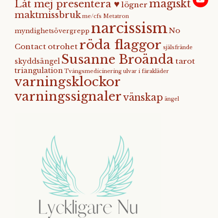
magiskt
Låt mej presentera ♥
lögner
maktmissbruk
me/cfs
Metatron
narcissism
No
myndighetsövergrepp
röda flaggor
Contact
otrohet
själsfrände
Susanne Broända
tarot
skyddsängel
triangulation
Tvångsmedicinering
ulvar i fårakläder
varningsklockor
varningssignaler
vänskap
ängel