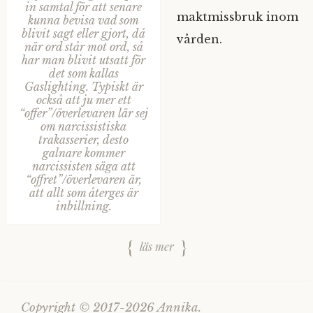
in samtal för att senare
maktmissbruk inom
kunna bevisa vad som
blivit sagt eller gjort, då
vården.
när ord står mot ord, så
har man blivit utsatt för
det som kallas
Gaslighting. Typiskt är
också att ju mer ett
“offer”/överlevaren lär sej
om narcissistiska
trakasserier, desto
galnare kommer
narcissisten säga att
“offret”/överlevaren är,
att allt som återges är
inbillning.
läs mer
Copyright © 2017-2026 Annika.