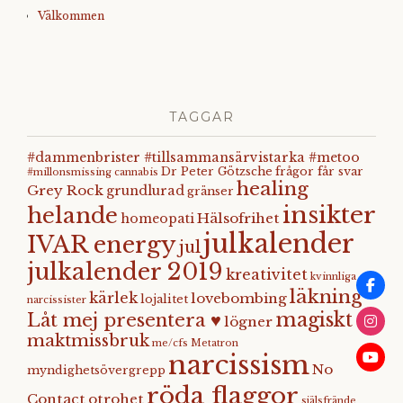
Välkommen
TAGGAR
#dammenbrister #tillsammansärvistarka #metoo
Dr Peter Götzsche
frågor får svar
#millonsmissing
cannabis
healing
Grey Rock
grundlurad
gränser
insikter
helande
Hälsofrihet
homeopati
julkalender
IVAR energy
jul
julkalender 2019
kreativitet
kvinnliga
läkning
kärlek
lovebombing
lojalitet
narcissister
magiskt
Låt mej presentera ♥
lögner
maktmissbruk
me/cfs
Metatron
narcissism
No
myndighetsövergrepp
röda flaggor
Contact
otrohet
själsfrände