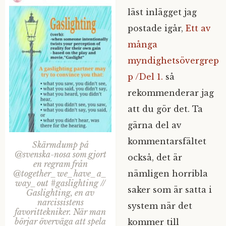
läst inlägget jag
postade igår,
Ett av
många
myndighetsövergrep
p /Del 1.
så
rekommenderar jag
att du gör det. Ta
gärna del av
kommentarsfältet
Skärmdump på
@svenska-nosa som gjort
också, det är
en regram från
nämligen horribla
@together_we_have_a_
way_out #gaslighting //
saker som är satta i
Gaslighting, en av
narcissistens
system när det
favorittekniker. När man
börjar överväga att spela
kommer till