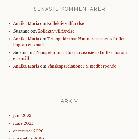
SENASTE KOMMENTARER
Annika Maria
om
Kollektiv villfarelse
Susanne
om
Kollektiv villfarelse
Annika Maria
om
Triangeldrama: Hur narcissisten slår fler
flugor i en smäll.
Sickan
om
Triangeldrama: Hur narcissisten slår fler flugor i
en smäll.
Annika Maria
om
Vänskapsrelationer & medberoende
ARKIV
juni 2023
mars 2021
december 2020
november 2020