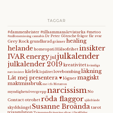
TAGGAR
#dammenbrister #tillsammansärvistarka #metoo
Dr Peter Götzsche
frågor får svar
#millonsmissing
cannabis
healing
Grey Rock
grundlurad
gränser
insikter
helande
Hälsofrihet
homeopati
julkalender
IVAR energy
jul
julkalender 2019
kreativitet
kvinnliga
läkning
kärlek
lovebombing
lojalitet
narcissister
magiskt
Låt mej presentera ♥
lögner
maktmissbruk
me/cfs
Metatron
narcissism
No
myndighetsövergrepp
röda flaggor
Contact
otrohet
själsfrände
Susanne Broända
tarot
skyddsängel
triangulation
Tvångsmedicinering
ulvar i fårakläder