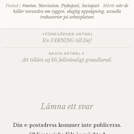
Postad i
#metoo
,
Narcissism
,
Psykopati
,
Sociopati
Märkt
när de
håller varandra om ryggen
,
olaglig uppsägning
,
sexuella
trakasserier på arbetsplatsen
Inläggsnavigering
FÖREGÅENDE ARTIKEL
En VARNING till Dej!
NÄSTA ARTIKEL
Att tillåta sej bli fullständigt grundlurad.
Lämna ett svar
Din e-postadress kommer inte publiceras.