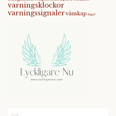
varningsklockor
varningssignaler
vänskap
ängel
Sök