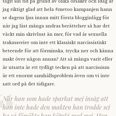
tagit sin tid på grund av olika orsaker och idag är
jag riktigt glad att hela #metoo kampanjen hann
se dagens ljus innan mitt första blogginlägg för
när jag läst många andras berättelser så har det
väckt min skrivlust än mer, för vad är sexuella
trakasserier om inte ett klassiskt narcissistiskt
beteende för att förminska, trycka ner och känna
makt över någon annan? Att så många varit eller
är utsatta är ett tydligt tecken på att narcissism
är ett enormt samhällsproblem även om vi inte
satt ord på det tidigare.
När han som hade sparkat mej insåg att
han inte hade den makten han trodde sej
ha så försökte han köpslå med mej. Han