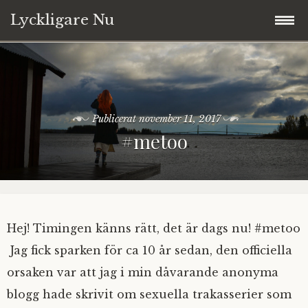
Lyckligare Nu
Hoppa
Välkommen
till
innehåll
Blogg
Publicerat
november 11, 2017
#metoo
Annika
Tarot
Copyright © 2017-2026
Hej! Timingen känns rätt, det är dags nu! #metoo
Jag fick sparken för ca 10 år sedan, den officiella
Ta kontakt
orsaken var att jag i min dåvarande anonyma
blogg hade skrivit om sexuella trakasserier som