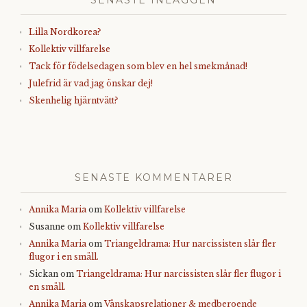
SENASTE INLÄGGEN
Lilla Nordkorea?
Kollektiv villfarelse
Tack för födelsedagen som blev en hel smekmånad!
Julefrid är vad jag önskar dej!
Skenhelig hjärntvätt?
SENASTE KOMMENTARER
Annika Maria
om
Kollektiv villfarelse
Susanne
om
Kollektiv villfarelse
Annika Maria
om
Triangeldrama: Hur narcissisten slår fler
flugor i en smäll.
Sickan
om
Triangeldrama: Hur narcissisten slår fler flugor i
en smäll.
Annika Maria
om
Vänskapsrelationer & medberoende