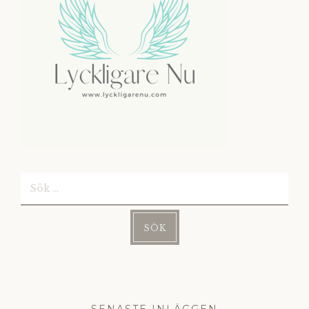
Sök
efter: