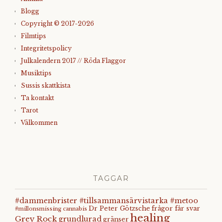
Blogg
Copyright © 2017-2026
Filmtips
Integritetspolicy
Julkalendern 2017 // Röda Flaggor
Musiktips
Sussis skattkista
Ta kontakt
Tarot
Välkommen
TAGGAR
#dammenbrister #tillsammansärvistarka #metoo
Dr Peter Götzsche
frågor får svar
#millonsmissing
cannabis
healing
Grey Rock
grundlurad
gränser