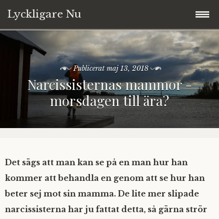
Lyckligare Nu
Hoppa
Välkommen
till
innehåll
Publicerat
maj 13, 2018
Blogg
Narcissisternas mammor -
morsdagen till ära?
Annika
Tarot
Copyright © 2017-2026
Det sägs att man kan se på en man hur han
kommer att behandla en genom att se hur han
Ta kontakt
beter sej mot sin mamma. De lite mer slipade
narcissisterna har ju fattat detta, så gärna strör