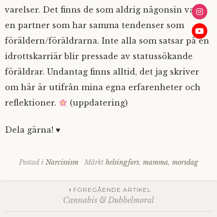
varelser. Det finns de som aldrig någonsin valt
en partner som har samma tendenser som
föräldern/föräldrarna. Inte alla som satsar på en
idrottskarriär blir pressade av statussökande
föräldrar. Undantag finns alltid, det jag skriver
om här är utifrån mina egna erfarenheter och
reflektioner.
(uppdatering)
Dela gärna! ♥
Postad i
Narcissism
Märkt
helsingfors
,
mamma
,
morsdag
Inläggsnavigering
FÖREGÅENDE ARTIKEL
Cannabis & Dubbelmoral