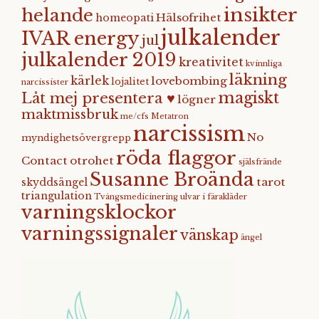
insikter
helande
Hälsofrihet
homeopati
julkalender
IVAR energy
jul
julkalender 2019
kreativitet
kvinnliga
läkning
kärlek
lovebombing
lojalitet
narcissister
magiskt
Låt mej presentera ♥
lögner
maktmissbruk
me/cfs
Metatron
narcissism
No
myndighetsövergrepp
röda flaggor
Contact
otrohet
själsfrände
Susanne Broända
tarot
skyddsängel
triangulation
Tvångsmedicinering
ulvar i fårakläder
varningsklockor
varningssignaler
vänskap
ängel