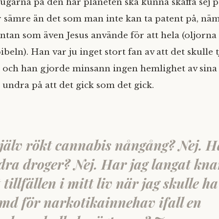
sugarna på den här planeten ska kunna skaffa sej p
 sämre än det som man inte kan ta patent på, nä
antan som även Jesus använde för att hela (oljorn
eln). Han var ju inget stort fan av att det skulle 
a och han gjorde minsann ingen hemlighet av sina 
e undra på att det gick som det gick.
själv rökt cannabis nångång? Nej. H
dra droger? Nej. Har jag langat kna
tillfällen i mitt liv när jag skulle h
ömd för narkotikainnehav ifall en