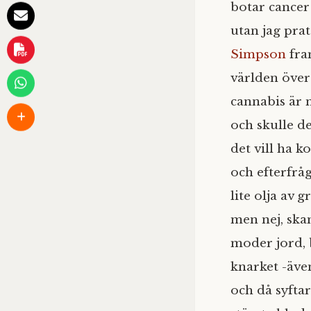
botar cancer 
utan jag pra
Simpson
fra
världen över
cannabis är n
och skulle de
det vill ha 
och efterfråg
lite olja av 
men nej, ska
moder jord, 
knarket -äve
och då syfta