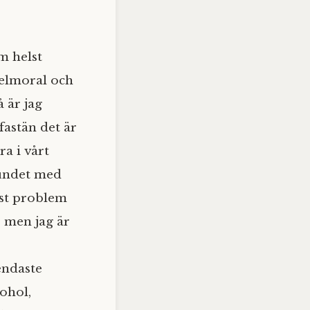
m helst
bbelmoral och
 är jag
fastän det är
ra i vårt
bundet med
lst problem
, men jag är
endaste
kohol,