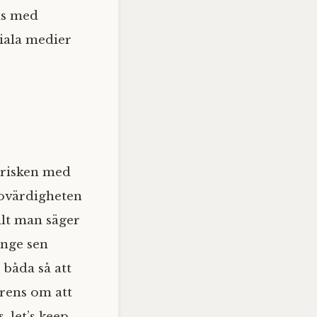
as med
ciala medier
risken med
rovärdigheten
llt man säger
änge sen
båda så att
rens om att
, let’s keep