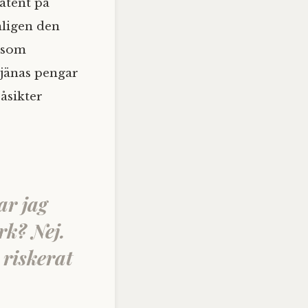
atent på
mligen den
a som
tjänas pengar
åsikter
ar jag
rk? Nej.
a riskerat