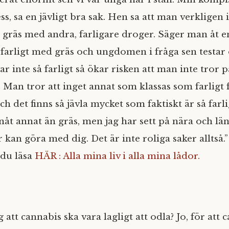
s, sa en jävligt bra sak. Hen sa att man verkligen 
gräs med andra, farligare droger. Säger man åt
vsfarligt med gräs och ungdomen i fråga sen testar 
var inte så farligt så ökar risken att man inte tror 
Man tror att inget annat som klassas som farligt f
Och det finns så jävla mycket som faktiskt är så farli
 nåt annat än gräs, men jag har sett på nära och lä
kan göra med dig. Det är inte roliga saker alltså.
 du läsa
HÄR : Alla mina liv i alla mina lådor.
ag att cannabis ska vara lagligt att odla? Jo, för att 