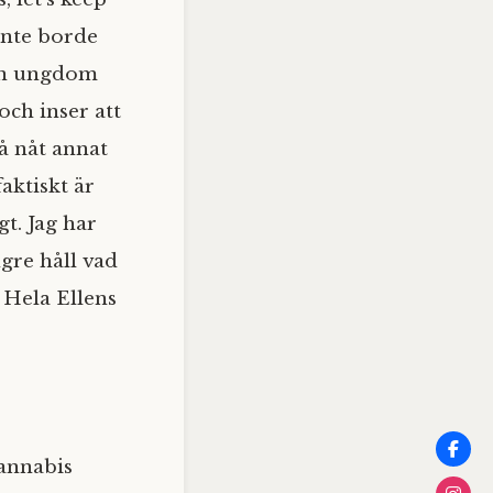
inte borde
 en ungdom
och inser att
på nåt annat
aktiskt är
gt. Jag har
ngre håll vad
” Hela Ellens
cannabis