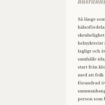
husranns
Så länge som
hälsofördelar
skenhelighet 
helnykterist 
lagligt och ä
samhälle ida
start från k
med att folk 
förundrad öve
sammanhang, 
person som bl