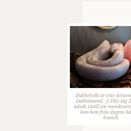
Dubbelvikt är inte detsa
dubbelmoral. ;)) Här låg 
solade intill sin rosenkvart
kom hem från dagens hä
brunch.