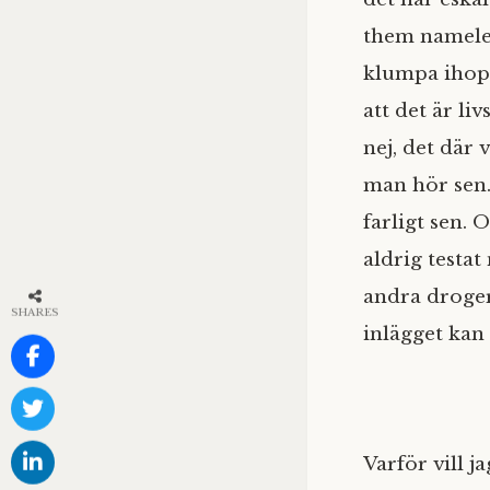
them nameles
klumpa ihop 
att det är li
nej, det där 
man hör sen. 
farligt sen. 
aldrig testat
andra droger 
SHARES
inlägget kan
Varför vill j