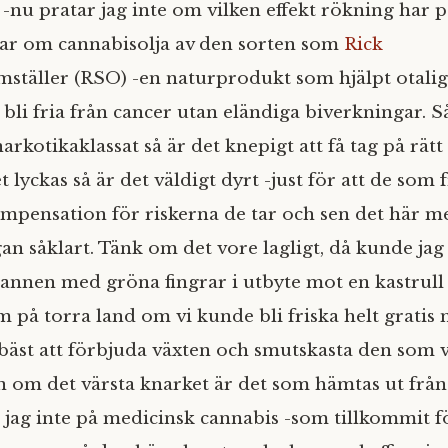
-nu pratar jag inte om vilken effekt rökning har p
tar om cannabisolja av den sorten som
Rick
mställer (RSO) -en naturprodukt som hjälpt otali
 bli fria från cancer utan eländiga biverkningar. 
arkotikaklassat så är det knepigt att få tag på rätt 
t lyckas så är det väldigt dyrt -just för att de som 
kompensation för riskerna de tar och sen det här m
an såklart. Tänk om det vore lagligt, då kunde jag
grannen med gröna fingrar i utbyte mot en kastrull
m på torra land om vi kunde bli friska helt gratis 
bäst att förbjuda växten och smutskasta den som v
n om det värsta knarket är det som hämtas ut från
r jag inte på medicinsk cannabis -som tillkommit fö