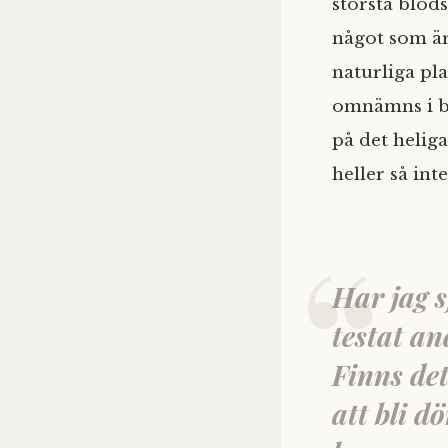
största blod
något som är
naturliga pl
omnämns i bib
på det helig
heller så int
Har jag 
testat an
Finns det 
att bli d