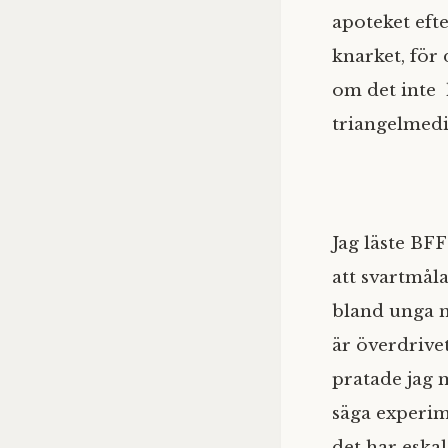
apoteket eft
knarket, för 
om det inte h
triangelmedi
Jag läste BF
att svartmål
bland unga nä
är överdrivet
pratade jag 
säga experim
det har eskal