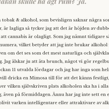
akan skulle ha ägt rum? Ja.
 tobak & alkohol, som bevisligen saknar några so
, är lagliga så tycker jag att det är höjden av du
att cannabis är olagligt. Som jag nämnt tidigare så
numera, vilket betyder att jag inte brukar alkohol 
ven om det ses som det mest naturliga och självkla
g. Jag älskar ju att äta brunch, något vi gör regel
lockan 11 utvalda lördagar och jag har inga som he
vill dricka en Mimosa till för att det känns festligt
r vilken självskriven plats alkoholen ska ha i alla
även på förmiddagen. Ännu har jag inte sett en 
ivit varken intelligentare eller attraktivare av al