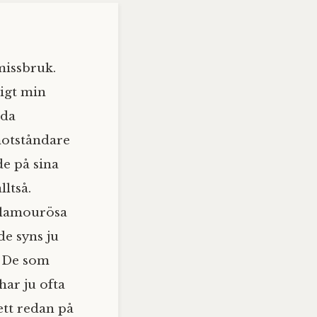
missbruk.
ligt min
gda
motståndare
de på sina
ltså.
glamourösa
e syns ju
. De som
ar ju ofta
ett redan på