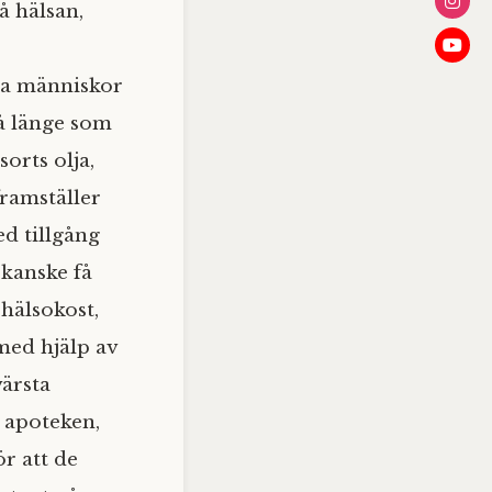
å hälsan,
ga människor
Så länge som
sorts olja,
framställer
ed tillgång
 kanske få
 hälsokost,
med hjälp av
ärsta
 apoteken,
r att de