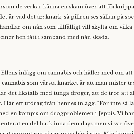
ersom de verkar känna en skam över att förknipp
det är vad det är: knark, så pillren ses sällan på so
andlar om nån som tillfälligt vill skylta om vilka
ciner hen fått i samband med nån skada.
F Ellens inlägg om cannabis och håller med om att
a cannabis som värsta knarket är att man mister t
r det likställs med tunga droger, att de tror att a
. Här ett utdrag från hennes inlägg: “För inte så l
med en kompis om drogproblemen i Jeppis. Vi har 
enterat en del back inna dem days men vi var öve
erat enormt sen vi var unga här i stan. Min kompis