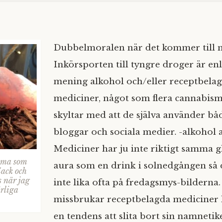
Dubbelmoralen när det kommer till 
Inkörsporten till tyngre droger är en
mening alkohol och/eller receptbela
mediciner, något som flera cannabis
skyltar med att de själva använder bå
bloggar och sociala medier. -alkohol al
Mediciner har ju inte riktigt samma 
mma som
aura som en drink i solnedgången så d
Zack och
s när jag
inte lika ofta på fredagsmys-bilderna
rliga
missbrukar receptbelagda mediciner h
en tendens att slita bort sin namnetik