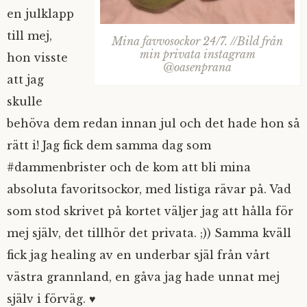
en julklapp
till mej,
Mina favvosockor 24/7. //Bild från
min privata instagram
hon visste
@oasenprana
att jag
skulle
behöva dem redan innan jul och det hade hon så
rätt i! Jag fick dem samma dag som
#dammenbrister och de kom att bli mina
absoluta favoritsockor, med listiga rävar på. Vad
som stod skrivet på kortet väljer jag att hålla för
mej själv, det tillhör det privata. ;)) Samma kväll
fick jag healing av en underbar själ från vårt
västra grannland, en gåva jag hade unnat mej
själv i förväg. ♥