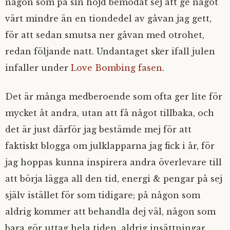
någon som på sin höjd bemödat sej att ge något
värt mindre än en tiondedel av gåvan jag gett,
för att sedan smutsa ner gåvan med otrohet,
redan följande natt. Undantaget sker ifall julen
infaller under
Love Bombing fasen
.
Det är många medberoende som ofta ger lite för
mycket åt andra, utan att få något tillbaka, och
det är just därför jag bestämde mej för att
faktiskt blogga om julklapparna jag fick i år, för
jag hoppas kunna inspirera andra överlevare till
att börja lägga all den tid, energi & pengar på sej
själv istället för som tidigare; på någon som
aldrig kommer att behandla dej väl, någon som
bara gör uttag hela tiden, aldrig insättningar