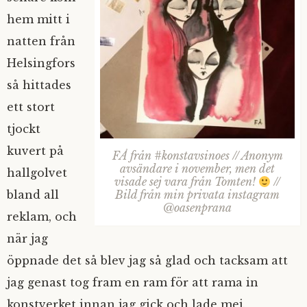
hem mitt i
natten från
Helsingfors
så hittades
ett stort
tjockt
kuvert på
FÅ från #konstavsinoes // Anonym
avsändare i november, men det
hallgolvet
visade sej vara från Tomten!
//
bland all
Bild från min privata instagram
@oasenprana
reklam, och
när jag
öppnade det så blev jag så glad och tacksam att
jag genast tog fram en ram för att rama in
konstverket innan jag gick och lade mej.