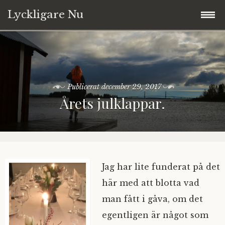
Lyckligare Nu
Hoppa
Välkommen
till
innehåll
Blogg
Publicerat
december 29, 2017
Årets julklappar.
Annika
Tarot
Copyright © 2017-2026
Jag har lite funderat på det
här med att blotta vad
Ta kontakt
man fått i gåva, om det
egentligen är något som