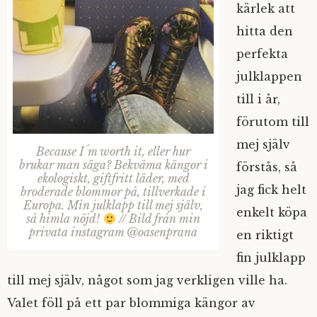
kärlek att
hitta den
perfekta
julklappen
till i år,
förutom till
mej själv
Because I´m worth it, eller hur
brukar man säga? Bekväma kängor i
förstås, så
ekologiskt, giftfritt läder, med
jag fick helt
broderade blommor på, tillverkade i
Europa. Min julklapp till mej själv,
enkelt köpa
så himla nöjd!
// Bild från min
privata instagram @oasenprana
en riktigt
fin julklapp
till mej själv, något som jag verkligen ville ha.
Valet föll på ett par blommiga kängor av