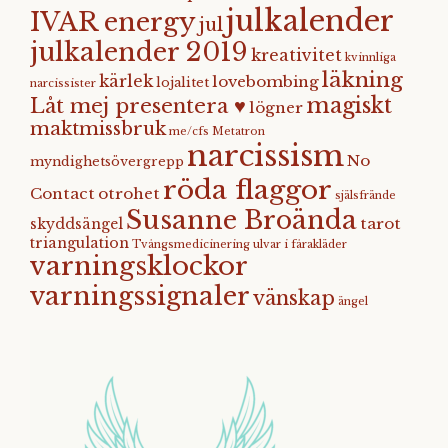
julkalender
IVAR energy
jul
julkalender 2019
kreativitet
kvinnliga
läkning
kärlek
lovebombing
lojalitet
narcissister
magiskt
Låt mej presentera ♥
lögner
maktmissbruk
me/cfs
Metatron
narcissism
No
myndighetsövergrepp
röda flaggor
Contact
otrohet
själsfrände
Susanne Broända
tarot
skyddsängel
triangulation
Tvångsmedicinering
ulvar i fårakläder
varningsklockor
varningssignaler
vänskap
ängel