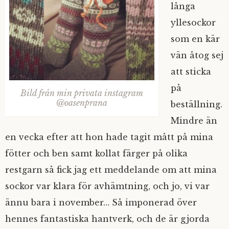
långa
yllesockor
som en kär
vän åtog sej
att sticka
på
Bild från min privata instagram
@oasenprana
beställning.
Mindre än
en vecka efter att hon hade tagit mått på mina
fötter och ben samt kollat färger på olika
restgarn så fick jag ett meddelande om att mina
sockor var klara för avhämtning, och jo, vi var
ännu bara i november… Så imponerad över
hennes fantastiska hantverk, och de är gjorda