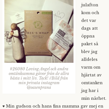
julafton
kom och
det var
dags att
öppna
paket så
blev jag
alldeles
varm om
#26080 Loving Angel och andra
omtänksamma gåvor från de allra
hjärtat av
bästa i mitt liv. Tack! //Bild från
omtanken
min privata instagram
@oasenprana
jag har i
min närhet.
♥ Min gudson och hans fina mamma gav mej en