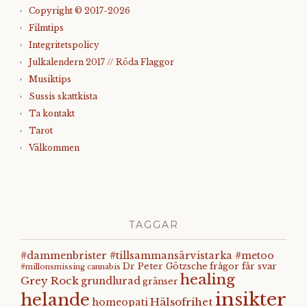
Copyright © 2017-2026
Filmtips
Integritetspolicy
Julkalendern 2017 // Röda Flaggor
Musiktips
Sussis skattkista
Ta kontakt
Tarot
Välkommen
TAGGAR
#dammenbrister #tillsammansärvistarka #metoo
Dr Peter Götzsche
frågor får svar
#millonsmissing
cannabis
healing
Grey Rock
grundlurad
gränser
insikter
helande
Hälsofrihet
homeopati