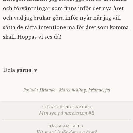
och förväntningar som finns inför det nya året
och vad jag brukar göra inför nyår när jag vill
sätta de rätta intentionerna för året som komma
skall. Hoppas vi ses då!
Dela gärna! ♥
Postad i
Helande
Märkt
healing
,
helande
,
jul
Inläggsnavigering
FÖREGÅENDE ARTIKEL
Min syn på narcissism #2
NÄSTA ARTIKEL
Vit magi inför det nya året?